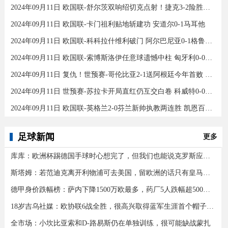
2024年09月11日 欧国联-舒尔茨双响绍切克点射！捷克3-2险胜乌克兰
2024年09月11日 欧国联-卡门祖利贴地斩建功 安道尔0-1马耳他
2024年09月11日 欧国联-科科拉什维利破门 阿尔巴尼亚0-1格鲁吉亚
2024年09月11日 欧国联-索博斯洛伊任意球遗憾中柱 匈牙利0-0战平波黑
2024年09月11日 复仇！世预赛-哥伦比亚2-1送阿根廷今年首败 J罗传射奥塔门迪送点
2024年09月11日 世预赛-苏拉卡开局直红仍互交白卷 科威特0-0伊拉克
2024年09月11日 欧国联-英格兰2-0芬兰新帅执教两连胜 凯恩百场里程碑双响
足球新闻
更多
库库：欧洲杯踢德国手球时心想完了，但我们也能说克罗斯应被罚下
斯塔姆：若范迪克离开利物浦可去美国，留欧洲的话只有皇马可行
德甲身价跌幅榜：萨内下降1500万欧最多，药厂5人跌幅超500万欧
18岁吉乌社媒：欧协联6战全胜，很高兴取得蓝军生涯首个帽子戏法
全市场：小坎比亚索和D-路易斯仍在单独训练，很可能缺战蒙扎