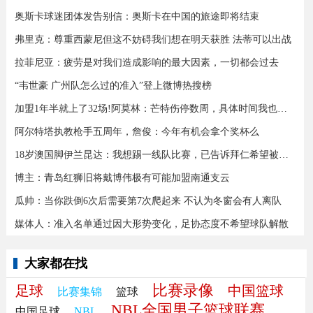
奥斯卡球迷团体发告别信：奥斯卡在中国的旅途即将结束
弗里克：尊重西蒙尼但这不妨碍我们想在明天获胜 法蒂可以出战
拉菲尼亚：疲劳是对我们造成影响的最大因素，一切都会过去
“韦世豪 广州队怎么过的准入”登上微博热搜榜
加盟1年半就上了32场!阿莫林：芒特伤停数周，具体时间我也不知道
阿尔特塔执教枪手五周年，詹俊：今年有机会拿个奖杯么 ​​​
18岁澳国脚伊兰昆达：我想踢一线队比赛，已告诉拜仁希望被外租
博主：青岛红狮旧将戴博伟极有可能加盟南通支云
瓜帅：当你跌倒6次后需要第7次爬起来 不认为冬窗会有人离队
媒体人：准入名单通过因大形势变化，足协态度不希望球队解散
大家都在找
比赛录像
足球
中国篮球
比赛集锦
篮球
NBL全国男子篮球联赛
中国足球
NBL