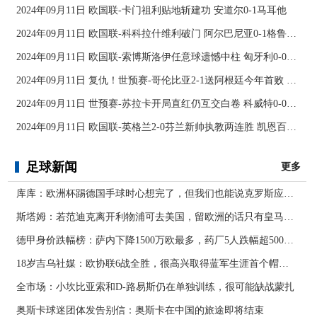
2024年09月11日 欧国联-卡门祖利贴地斩建功 安道尔0-1马耳他
2024年09月11日 欧国联-科科拉什维利破门 阿尔巴尼亚0-1格鲁吉亚
2024年09月11日 欧国联-索博斯洛伊任意球遗憾中柱 匈牙利0-0战平波黑
2024年09月11日 复仇！世预赛-哥伦比亚2-1送阿根廷今年首败 J罗传射奥塔门迪送点
2024年09月11日 世预赛-苏拉卡开局直红仍互交白卷 科威特0-0伊拉克
2024年09月11日 欧国联-英格兰2-0芬兰新帅执教两连胜 凯恩百场里程碑双响
足球新闻
更多
库库：欧洲杯踢德国手球时心想完了，但我们也能说克罗斯应被罚下
斯塔姆：若范迪克离开利物浦可去美国，留欧洲的话只有皇马可行
德甲身价跌幅榜：萨内下降1500万欧最多，药厂5人跌幅超500万欧
18岁吉乌社媒：欧协联6战全胜，很高兴取得蓝军生涯首个帽子戏法
全市场：小坎比亚索和D-路易斯仍在单独训练，很可能缺战蒙扎
奥斯卡球迷团体发告别信：奥斯卡在中国的旅途即将结束