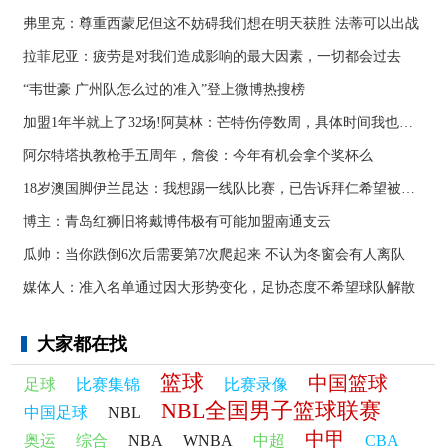
弗里克：尊重西蒙尼但这不妨碍我们想在明天获胜 法蒂可以出战
拉菲尼亚：疲劳是对我们造成影响的最大因素，一切都会过去
“韦世豪 广州队怎么过的准入”登上微博热搜榜
加盟1年半就上了32场!阿莫林：芒特伤停数周，具体时间我也不知道
阿尔特塔执教枪手五周年，詹俊：今年有机会拿个奖杯么 ​​​
18岁澳国脚伊兰昆达：我想踢一线队比赛，已告诉拜仁希望被外租
博主：青岛红狮旧将戴博伟极有可能加盟南通支云
瓜帅：当你跌倒6次后需要第7次爬起来 不认为冬窗会有人离队
媒体人：准入名单通过因大形势变化，足协态度不希望球队解散
大家都在找
篮球
中国篮球
足球
比赛集锦
比赛录像
NBL全国男子篮球联赛
中国足球
NBL
中甲
奥运
综合
NBA
WNBA
中超
CBA