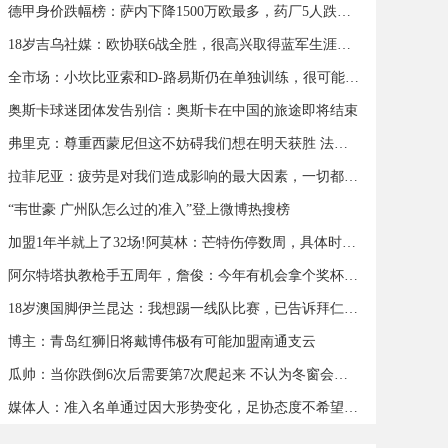
德甲身价跌幅榜：萨内下降1500万欧最多，药厂5人跌幅超500万欧
18岁吉乌社媒：欧协联6战全胜，很高兴取得蓝军生涯首个帽子戏法
全市场：小坎比亚索和D-路易斯仍在单独训练，很可能缺战蒙扎
奥斯卡球迷团体发告别信：奥斯卡在中国的旅途即将结束
弗里克：尊重西蒙尼但这不妨碍我们想在明天获胜 法蒂可以出战
拉菲尼亚：疲劳是对我们造成影响的最大因素，一切都会过去
“韦世豪 广州队怎么过的准入”登上微博热搜榜
加盟1年半就上了32场!阿莫林：芒特伤停数周，具体时间我也不知道
阿尔特塔执教枪手五周年，詹俊：今年有机会拿个奖杯么 ​​​
18岁澳国脚伊兰昆达：我想踢一线队比赛，已告诉拜仁希望被外租
博主：青岛红狮旧将戴博伟极有可能加盟南通支云
瓜帅：当你跌倒6次后需要第7次爬起来 不认为冬窗会有人离队
媒体人：准入名单通过因大形势变化，足协态度不希望球队解散