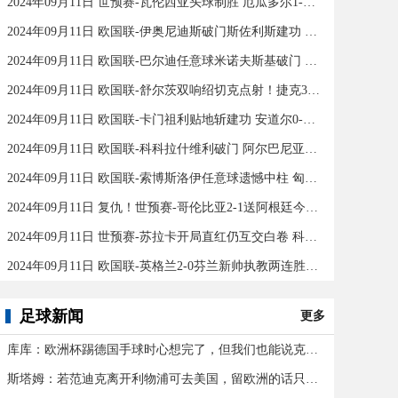
2024年09月11日 世预赛-瓦伦西亚头球制胜 厄瓜多尔1-0秘鲁
2024年09月11日 欧国联-伊奥尼迪斯破门斯佐利斯建功 爱尔兰0-2希腊
2024年09月11日 欧国联-巴尔迪任意球米诺夫斯基破门 十人北马其顿2-0亚美尼亚
2024年09月11日 欧国联-舒尔茨双响绍切克点射！捷克3-2险胜乌克兰
2024年09月11日 欧国联-卡门祖利贴地斩建功 安道尔0-1马耳他
2024年09月11日 欧国联-科科拉什维利破门 阿尔巴尼亚0-1格鲁吉亚
2024年09月11日 欧国联-索博斯洛伊任意球遗憾中柱 匈牙利0-0战平波黑
2024年09月11日 复仇！世预赛-哥伦比亚2-1送阿根廷今年首败 J罗传射奥塔门迪送点
2024年09月11日 世预赛-苏拉卡开局直红仍互交白卷 科威特0-0伊拉克
2024年09月11日 欧国联-英格兰2-0芬兰新帅执教两连胜 凯恩百场里程碑双响
足球新闻
更多
库库：欧洲杯踢德国手球时心想完了，但我们也能说克罗斯应被罚下
斯塔姆：若范迪克离开利物浦可去美国，留欧洲的话只有皇马可行