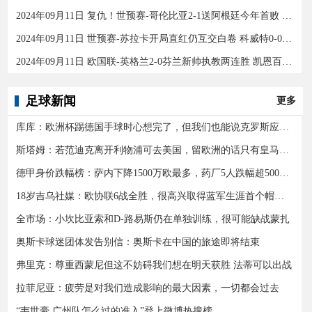
2024年09月11日 复仇！世预赛-哥伦比亚2-1送阿根廷今年首败 J罗传射奥塔门迪送点
2024年09月11日 世预赛-苏拉卡开局直红仍互交白卷 科威特0-0伊拉克
2024年09月11日 欧国联-英格兰2-0芬兰新帅执教两连胜 凯恩百场里程碑双响
足球新闻
更多
库库：欧洲杯踢德国手球时心想完了，但我们也能说克罗斯应被罚下
斯塔姆：若范迪克离开利物浦可去美国，留欧洲的话只有皇马可行
德甲身价跌幅榜：萨内下降1500万欧最多，药厂5人跌幅超500万欧
18岁吉乌社媒：欧协联6战全胜，很高兴取得蓝军生涯首个帽子戏法
全市场：小坎比亚索和D-路易斯仍在单独训练，很可能缺战蒙扎
奥斯卡球迷团体发告别信：奥斯卡在中国的旅途即将结束
弗里克：尊重西蒙尼但这不妨碍我们想在明天获胜 法蒂可以出战
拉菲尼亚：疲劳是对我们造成影响的最大因素，一切都会过去
“韦世豪 广州队怎么过的准入”登上微博热搜榜