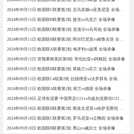
2024年09月11日 欧国联C联赛第2轮 北马其顿vs亚美尼亚 全场录像
2024年09月11日 欧国联B联赛第2轮 捷克vs乌克兰 全场录像
2024年09月11日 欧国联D联赛第2轮 安道尔vs马耳他 全场录像
2024年09月11日 欧国联B联赛第2轮 阿尔巴尼亚vs格鲁吉亚 全场录像
2024年09月11日 欧国联A联赛第2轮 匈牙利vs波黑 全场录像
2024年09月11日 世预赛南美区第8轮 哥伦比亚vs阿根廷 全场录像
2024年09月11日 欧国联B联赛第2轮 英格兰vs芬兰 全场录像
2024年09月11日 欧国联C4组第2轮 拉脱维亚vs法罗群岛 全场录像
2024年09月11日 欧国联A联赛第2轮 荷兰vs德国 全场录像
2024年09月10日 足球友谊赛 中国男足U21vs乌兹别克斯坦U21 全场录像
2024年09月10日 欧国联B联赛第2轮 斯洛文尼亚vs哈萨克斯坦 全场录像
2024年09月10日 欧国联C联赛第2轮 罗马尼亚vs立陶宛 全场录像
2024年09月10日 欧国联B联赛第2轮 黑山vs威尔士 全场录像