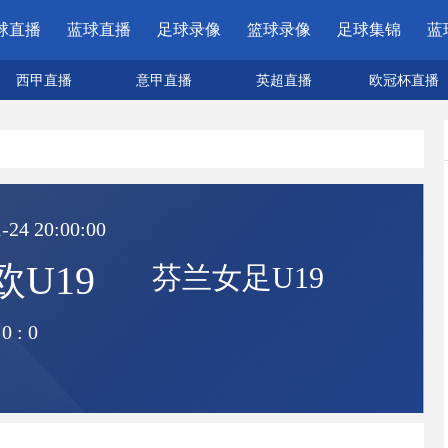
球直播
蓝球直播
足球录像
篮球录像
足球集锦
蓝
西甲直播
意甲直播
英超直播
欧冠杯直播
-24 20:00:00
欧U19
芬兰女足U19
0
:
0