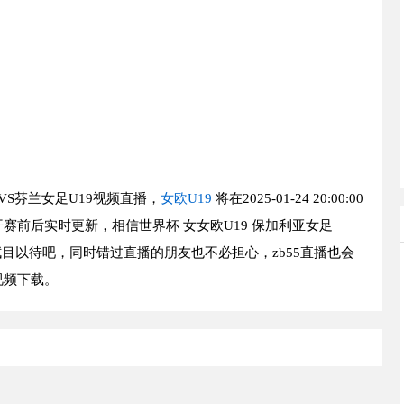
VS芬兰女足U19视频直播，
女欧U19
将在2025-01-24 20:00:00
前后实时更新，相信世界杯 女女欧U19 保加利亚女足
拭目以待吧，同时错过直播的朋友也不必担心，zb55直播也会
视频下载。