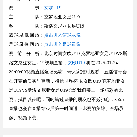
赛事
：
女欧U19
主队
：克罗地亚女足U19
客队
：斯洛文尼亚女足U19
篮球录像回放
：
点击进入篮球录像
足球录像回放
：
点击进入足球录像
赛前分析
：北京时间女欧U19 克罗地亚女足U19VS斯
洛文尼亚女足U19视频直播，
女欧U19
将在2025-01-24
20:00:00视频直播这场比赛，请大家准时观看，直播信号会
在开赛前后实时更新，相信世界杯 女女欧U19 克罗地亚女
足U19VS斯洛文尼亚女足U19会给我们带上一场精彩的比
赛，拭目以待吧，同时错过直播的朋友也不必担心，zb55
直播也会在直播结束后第一时间送上比赛的集锦、全场录
像、视频下载。