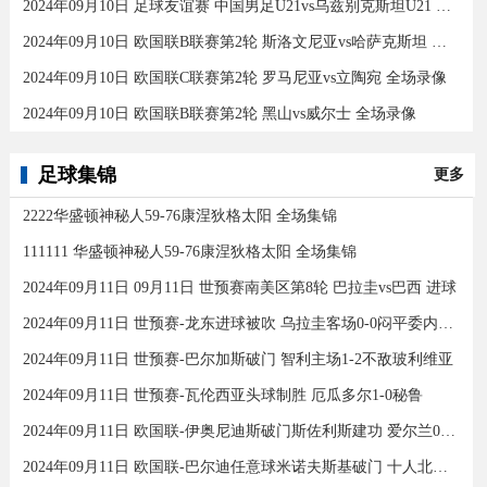
2024年09月10日 足球友谊赛 中国男足U21vs乌兹别克斯坦U21 全场录像
2024年09月10日 欧国联B联赛第2轮 斯洛文尼亚vs哈萨克斯坦 全场录像
2024年09月10日 欧国联C联赛第2轮 罗马尼亚vs立陶宛 全场录像
2024年09月10日 欧国联B联赛第2轮 黑山vs威尔士 全场录像
足球集锦
更多
2222华盛顿神秘人59-76康涅狄格太阳 全场集锦
111111 华盛顿神秘人59-76康涅狄格太阳 全场集锦
2024年09月11日 09月11日 世预赛南美区第8轮 巴拉圭vs巴西 进球
2024年09月11日 世预赛-龙东进球被吹 乌拉圭客场0-0闷平委内瑞拉
2024年09月11日 世预赛-巴尔加斯破门 智利主场1-2不敌玻利维亚
2024年09月11日 世预赛-瓦伦西亚头球制胜 厄瓜多尔1-0秘鲁
2024年09月11日 欧国联-伊奥尼迪斯破门斯佐利斯建功 爱尔兰0-2希腊
2024年09月11日 欧国联-巴尔迪任意球米诺夫斯基破门 十人北马其顿2-0亚美尼亚