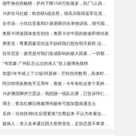
德甲身价跌幅榜：萨内下降1500万欧最多，药厂5人跌幅超500万欧
18岁吉乌社媒：欧协联6战全胜，很高兴取得蓝军生涯首个帽子戏法
全市场：小坎比亚索和D-路易斯仍在单独训练，很可能缺战蒙扎
奥斯卡球迷团体发告别信：奥斯卡在中国的旅途即将结束
弗里克：尊重西蒙尼但这不妨碍我们想在明天获胜 法蒂可以出战
拉菲尼亚：疲劳是对我们造成影响的最大因素，一切都会过去
“韦世豪 广州队怎么过的准入”登上微博热搜榜
加盟1年半就上了32场!阿莫林：芒特伤停数周，具体时间我也不知道
阿尔特塔执教枪手五周年，詹俊：今年有机会拿个奖杯么 ​​​
18岁澳国脚伊兰昆达：我想踢一线队比赛，已告诉拜仁希望被外租
博主：青岛红狮旧将戴博伟极有可能加盟南通支云
瓜帅：当你跌倒6次后需要第7次爬起来 不认为冬窗会有人离队
媒体人：准入名单通过因大形势变化，足协态度不希望球队解散