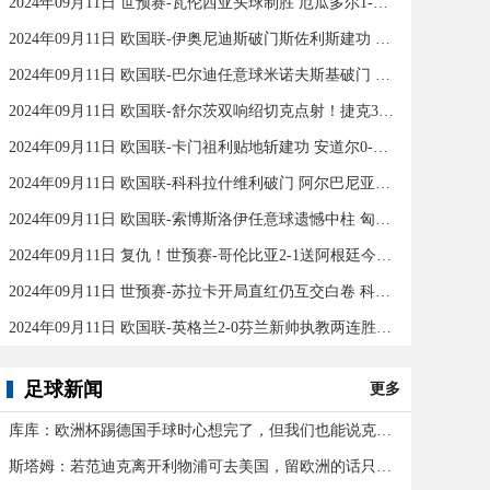
2024年09月11日 世预赛-瓦伦西亚头球制胜 厄瓜多尔1-0秘鲁
2024年09月11日 欧国联-伊奥尼迪斯破门斯佐利斯建功 爱尔兰0-2希腊
2024年09月11日 欧国联-巴尔迪任意球米诺夫斯基破门 十人北马其顿2-0亚美尼亚
2024年09月11日 欧国联-舒尔茨双响绍切克点射！捷克3-2险胜乌克兰
2024年09月11日 欧国联-卡门祖利贴地斩建功 安道尔0-1马耳他
2024年09月11日 欧国联-科科拉什维利破门 阿尔巴尼亚0-1格鲁吉亚
2024年09月11日 欧国联-索博斯洛伊任意球遗憾中柱 匈牙利0-0战平波黑
2024年09月11日 复仇！世预赛-哥伦比亚2-1送阿根廷今年首败 J罗传射奥塔门迪送点
2024年09月11日 世预赛-苏拉卡开局直红仍互交白卷 科威特0-0伊拉克
2024年09月11日 欧国联-英格兰2-0芬兰新帅执教两连胜 凯恩百场里程碑双响
足球新闻
更多
库库：欧洲杯踢德国手球时心想完了，但我们也能说克罗斯应被罚下
斯塔姆：若范迪克离开利物浦可去美国，留欧洲的话只有皇马可行