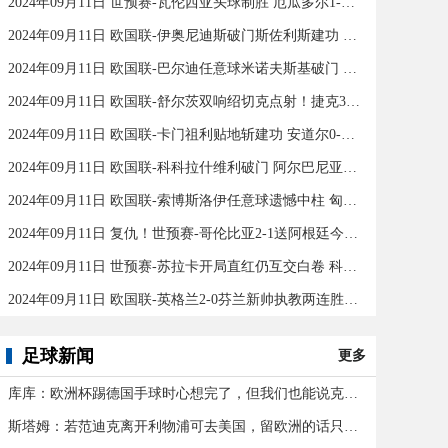
2024年09月11日 世预赛-瓦伦西亚头球制胜 厄瓜多尔1-0秘鲁
2024年09月11日 欧国联-伊奥尼迪斯破门斯佐利斯建功 爱尔兰0-2希腊
2024年09月11日 欧国联-巴尔迪任意球米诺夫斯基破门 十人北马其顿2-0亚美尼亚
2024年09月11日 欧国联-舒尔茨双响绍切克点射！捷克3-2险胜乌克兰
2024年09月11日 欧国联-卡门祖利贴地斩建功 安道尔0-1马耳他
2024年09月11日 欧国联-科科拉什维利破门 阿尔巴尼亚0-1格鲁吉亚
2024年09月11日 欧国联-索博斯洛伊任意球遗憾中柱 匈牙利0-0战平波黑
2024年09月11日 复仇！世预赛-哥伦比亚2-1送阿根廷今年首败 J罗传射奥塔门迪送点
2024年09月11日 世预赛-苏拉卡开局直红仍互交白卷 科威特0-0伊拉克
2024年09月11日 欧国联-英格兰2-0芬兰新帅执教两连胜 凯恩百场里程碑双响
足球新闻
更多
库库：欧洲杯踢德国手球时心想完了，但我们也能说克罗斯应被罚下
斯塔姆：若范迪克离开利物浦可去美国，留欧洲的话只有皇马可行