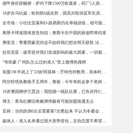
德甲身价跌幅榜：萨内下降1500万欧最多，药厂5人跌幅超500万欧
18岁吉乌社媒：欧协联6战全胜，很高兴取得蓝军生涯首个帽子戏法
全市场：小坎比亚索和D-路易斯仍在单独训练，很可能缺战蒙扎
奥斯卡球迷团体发告别信：奥斯卡在中国的旅途即将结束
弗里克：尊重西蒙尼但这不妨碍我们想在明天获胜 法蒂可以出战
拉菲尼亚：疲劳是对我们造成影响的最大因素，一切都会过去
“韦世豪 广州队怎么过的准入”登上微博热搜榜
加盟1年半就上了32场!阿莫林：芒特伤停数周，具体时间我也不知道
阿尔特塔执教枪手五周年，詹俊：今年有机会拿个奖杯么 ​​​
18岁澳国脚伊兰昆达：我想踢一线队比赛，已告诉拜仁希望被外租
博主：青岛红狮旧将戴博伟极有可能加盟南通支云
瓜帅：当你跌倒6次后需要第7次爬起来 不认为冬窗会有人离队
媒体人：准入名单通过因大形势变化，足协态度不希望球队解散