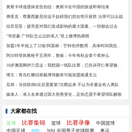
奥斯卡球迷团体发告别信：奥斯卡在中国的旅途即将结束
弗里克：尊重西蒙尼但这不妨碍我们想在明天获胜 法蒂可以出战
拉菲尼亚：疲劳是对我们造成影响的最大因素，一切都会过去
“韦世豪 广州队怎么过的准入”登上微博热搜榜
加盟1年半就上了32场!阿莫林：芒特伤停数周，具体时间我也不知道
阿尔特塔执教枪手五周年，詹俊：今年有机会拿个奖杯么 ​​​
18岁澳国脚伊兰昆达：我想踢一线队比赛，已告诉拜仁希望被外租
博主：青岛红狮旧将戴博伟极有可能加盟南通支云
瓜帅：当你跌倒6次后需要第7次爬起来 不认为冬窗会有人离队
媒体人：准入名单通过因大形势变化，足协态度不希望球队解散
大家都在找
比赛集锦
比赛录像
足球
篮球
中国篮球
中国足球
NBL
NBL全国男子篮球联赛
奥运