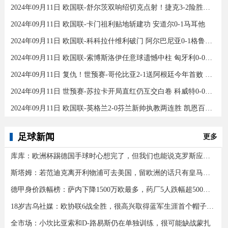
2024年09月11日 欧国联-舒尔茨双响绍切克点射！捷克3-2险胜乌克兰
2024年09月11日 欧国联-卡门祖利贴地斩建功 安道尔0-1马耳他
2024年09月11日 欧国联-科科拉什维利破门 阿尔巴尼亚0-1格鲁吉亚
2024年09月11日 欧国联-索博斯洛伊任意球遗憾中柱 匈牙利0-0战平波黑
2024年09月11日 复仇！世预赛-哥伦比亚2-1送阿根廷今年首败 J罗传射奥塔门迪送点
2024年09月11日 世预赛-苏拉卡开局直红仍互交白卷 科威特0-0伊拉克
2024年09月11日 欧国联-英格兰2-0芬兰新帅执教两连胜 凯恩百场里程碑双响
足球新闻
更多
库库：欧洲杯踢德国手球时心想完了，但我们也能说克罗斯应被罚下
斯塔姆：若范迪克离开利物浦可去美国，留欧洲的话只有皇马可行
德甲身价跌幅榜：萨内下降1500万欧最多，药厂5人跌幅超500万欧
18岁吉乌社媒：欧协联6战全胜，很高兴取得蓝军生涯首个帽子戏法
全市场：小坎比亚索和D-路易斯仍在单独训练，很可能缺战蒙扎