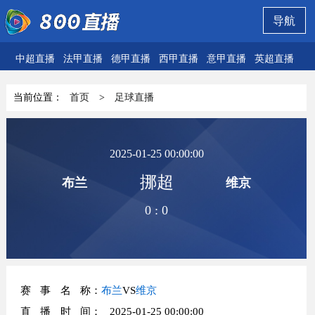
导航
中超直播
法甲直播
德甲直播
西甲直播
意甲直播
英超直播
欧
当前位置：
首页
>
足球直播
2025-01-25 00:00:00
挪超
布兰
维京
0
:
0
赛事名称
：
布兰
VS
维京
直播时间
： 2025-01-25 00:00:00