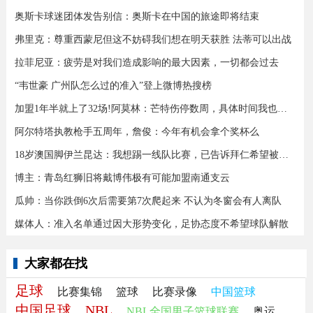
奥斯卡球迷团体发告别信：奥斯卡在中国的旅途即将结束
弗里克：尊重西蒙尼但这不妨碍我们想在明天获胜 法蒂可以出战
拉菲尼亚：疲劳是对我们造成影响的最大因素，一切都会过去
“韦世豪 广州队怎么过的准入”登上微博热搜榜
加盟1年半就上了32场!阿莫林：芒特伤停数周，具体时间我也不知道
阿尔特塔执教枪手五周年，詹俊：今年有机会拿个奖杯么 ​​​
18岁澳国脚伊兰昆达：我想踢一线队比赛，已告诉拜仁希望被外租
博主：青岛红狮旧将戴博伟极有可能加盟南通支云
瓜帅：当你跌倒6次后需要第7次爬起来 不认为冬窗会有人离队
媒体人：准入名单通过因大形势变化，足协态度不希望球队解散
大家都在找
足球
比赛集锦
篮球
比赛录像
中国篮球
中国足球
NBL
NBL全国男子篮球联赛
奥运