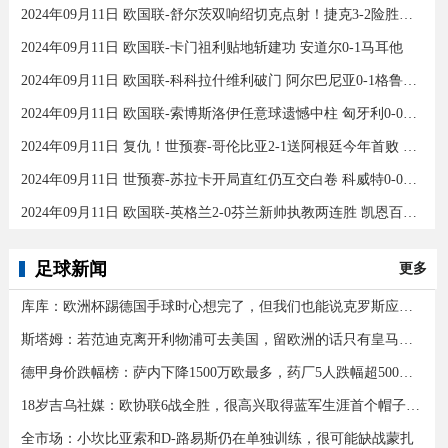
2024年09月11日 欧国联-舒尔茨双响绍切克点射！捷克3-2险胜乌克兰
2024年09月11日 欧国联-卡门祖利贴地斩建功 安道尔0-1马耳他
2024年09月11日 欧国联-科科拉什维利破门 阿尔巴尼亚0-1格鲁吉亚
2024年09月11日 欧国联-索博斯洛伊任意球遗憾中柱 匈牙利0-0战平波黑
2024年09月11日 复仇！世预赛-哥伦比亚2-1送阿根廷今年首败 J罗传射奥塔门迪送点
2024年09月11日 世预赛-苏拉卡开局直红仍互交白卷 科威特0-0伊拉克
2024年09月11日 欧国联-英格兰2-0芬兰新帅执教两连胜 凯恩百场里程碑双响
足球新闻
更多
库库：欧洲杯踢德国手球时心想完了，但我们也能说克罗斯应被罚下
斯塔姆：若范迪克离开利物浦可去美国，留欧洲的话只有皇马可行
德甲身价跌幅榜：萨内下降1500万欧最多，药厂5人跌幅超500万欧
18岁吉乌社媒：欧协联6战全胜，很高兴取得蓝军生涯首个帽子戏法
全市场：小坎比亚索和D-路易斯仍在单独训练，很可能缺战蒙扎