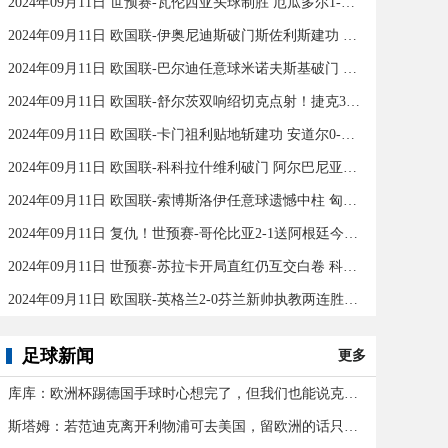
2024年09月11日 世预赛-瓦伦西亚头球制胜 厄瓜多尔1-0秘鲁
2024年09月11日 欧国联-伊奥尼迪斯破门斯佐利斯建功 爱尔兰0-2希腊
2024年09月11日 欧国联-巴尔迪任意球米诺夫斯基破门 十人北马其顿2-0亚美尼亚
2024年09月11日 欧国联-舒尔茨双响绍切克点射！捷克3-2险胜乌克兰
2024年09月11日 欧国联-卡门祖利贴地斩建功 安道尔0-1马耳他
2024年09月11日 欧国联-科科拉什维利破门 阿尔巴尼亚0-1格鲁吉亚
2024年09月11日 欧国联-索博斯洛伊任意球遗憾中柱 匈牙利0-0战平波黑
2024年09月11日 复仇！世预赛-哥伦比亚2-1送阿根廷今年首败 J罗传射奥塔门迪送点
2024年09月11日 世预赛-苏拉卡开局直红仍互交白卷 科威特0-0伊拉克
2024年09月11日 欧国联-英格兰2-0芬兰新帅执教两连胜 凯恩百场里程碑双响
足球新闻
更多
库库：欧洲杯踢德国手球时心想完了，但我们也能说克罗斯应被罚下
斯塔姆：若范迪克离开利物浦可去美国，留欧洲的话只有皇马可行