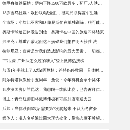
德甲身价跌幅榜：萨内下降1500万欧最多，药厂5人跌幅超500万欧
18岁吉乌社媒：欧协联6战全胜，很高兴取得蓝军生涯首个帽子戏法
全市场：小坎比亚索和D-路易斯仍在单独训练，很可能缺战蒙扎
奥斯卡球迷团体发告别信：奥斯卡在中国的旅途即将结束
弗里克：尊重西蒙尼但这不妨碍我们想在明天获胜 法蒂可以出战
拉菲尼亚：疲劳是对我们造成影响的最大因素，一切都会过去
“韦世豪 广州队怎么过的准入”登上微博热搜榜
加盟1年半就上了32场!阿莫林：芒特伤停数周，具体时间我也不知道
阿尔特塔执教枪手五周年，詹俊：今年有机会拿个奖杯么 ​​​
18岁澳国脚伊兰昆达：我想踢一线队比赛，已告诉拜仁希望被外租
博主：青岛红狮旧将戴博伟极有可能加盟南通支云
瓜帅：当你跌倒6次后需要第7次爬起来 不认为冬窗会有人离队
媒体人：准入名单通过因大形势变化，足协态度不希望球队解散