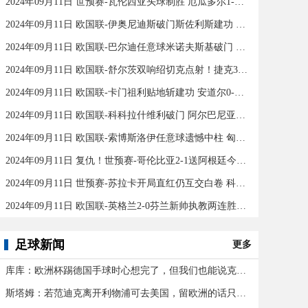
2024年09月11日 世预赛-瓦伦西亚头球制胜 厄瓜多尔1-0秘鲁
2024年09月11日 欧国联-伊奥尼迪斯破门斯佐利斯建功 爱尔兰0-2希腊
2024年09月11日 欧国联-巴尔迪任意球米诺夫斯基破门 十人北马其顿2-0亚美尼亚
2024年09月11日 欧国联-舒尔茨双响绍切克点射！捷克3-2险胜乌克兰
2024年09月11日 欧国联-卡门祖利贴地斩建功 安道尔0-1马耳他
2024年09月11日 欧国联-科科拉什维利破门 阿尔巴尼亚0-1格鲁吉亚
2024年09月11日 欧国联-索博斯洛伊任意球遗憾中柱 匈牙利0-0战平波黑
2024年09月11日 复仇！世预赛-哥伦比亚2-1送阿根廷今年首败 J罗传射奥塔门迪送点
2024年09月11日 世预赛-苏拉卡开局直红仍互交白卷 科威特0-0伊拉克
2024年09月11日 欧国联-英格兰2-0芬兰新帅执教两连胜 凯恩百场里程碑双响
足球新闻
更多
库库：欧洲杯踢德国手球时心想完了，但我们也能说克罗斯应被罚下
斯塔姆：若范迪克离开利物浦可去美国，留欧洲的话只有皇马可行