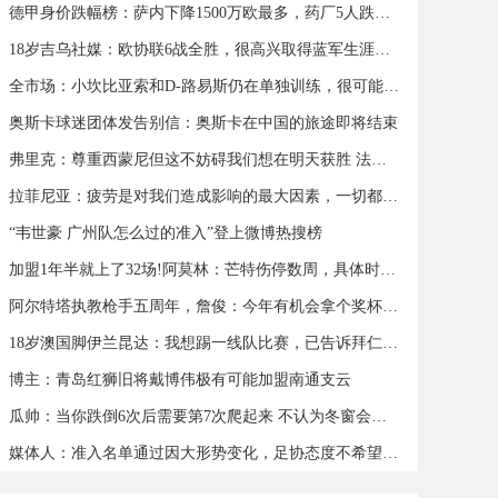
德甲身价跌幅榜：萨内下降1500万欧最多，药厂5人跌幅超500万欧
18岁吉乌社媒：欧协联6战全胜，很高兴取得蓝军生涯首个帽子戏法
全市场：小坎比亚索和D-路易斯仍在单独训练，很可能缺战蒙扎
奥斯卡球迷团体发告别信：奥斯卡在中国的旅途即将结束
弗里克：尊重西蒙尼但这不妨碍我们想在明天获胜 法蒂可以出战
拉菲尼亚：疲劳是对我们造成影响的最大因素，一切都会过去
“韦世豪 广州队怎么过的准入”登上微博热搜榜
加盟1年半就上了32场!阿莫林：芒特伤停数周，具体时间我也不知道
阿尔特塔执教枪手五周年，詹俊：今年有机会拿个奖杯么 ​​​
18岁澳国脚伊兰昆达：我想踢一线队比赛，已告诉拜仁希望被外租
博主：青岛红狮旧将戴博伟极有可能加盟南通支云
瓜帅：当你跌倒6次后需要第7次爬起来 不认为冬窗会有人离队
媒体人：准入名单通过因大形势变化，足协态度不希望球队解散