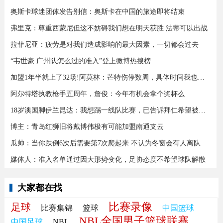
奥斯卡球迷团体发告别信：奥斯卡在中国的旅途即将结束
弗里克：尊重西蒙尼但这不妨碍我们想在明天获胜 法蒂可以出战
拉菲尼亚：疲劳是对我们造成影响的最大因素，一切都会过去
“韦世豪 广州队怎么过的准入”登上微博热搜榜
加盟1年半就上了32场!阿莫林：芒特伤停数周，具体时间我也不知道
阿尔特塔执教枪手五周年，詹俊：今年有机会拿个奖杯么 ​​​
18岁澳国脚伊兰昆达：我想踢一线队比赛，已告诉拜仁希望被外租
博主：青岛红狮旧将戴博伟极有可能加盟南通支云
瓜帅：当你跌倒6次后需要第7次爬起来 不认为冬窗会有人离队
媒体人：准入名单通过因大形势变化，足协态度不希望球队解散
大家都在找
比赛录像
足球
比赛集锦
篮球
中国篮球
NBL全国男子篮球联赛
中国足球
NBL