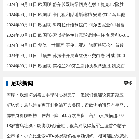
2024年09月11日 欧国联-舒尔茨双响绍切克点射！捷克3-2险胜乌克兰
2024年09月11日 欧国联-卡门祖利贴地斩建功 安道尔0-1马耳他
2024年09月11日 欧国联-科科拉什维利破门 阿尔巴尼亚0-1格鲁吉亚
2024年09月11日 欧国联-索博斯洛伊任意球遗憾中柱 匈牙利0-0战平波黑
2024年09月11日 复仇！世预赛-哥伦比亚2-1送阿根廷今年首败 J罗传射奥塔门迪送点
2024年09月11日 世预赛-苏拉卡开局直红仍互交白卷 科威特0-0伊拉克
2024年09月11日 欧国联-英格兰2-0芬兰新帅执教两连胜 凯恩百场里程碑双响
足球新闻
更多
库库：欧洲杯踢德国手球时心想完了，但我们也能说克罗斯应被罚下
斯塔姆：若范迪克离开利物浦可去美国，留欧洲的话只有皇马可行
德甲身价跌幅榜：萨内下降1500万欧最多，药厂5人跌幅超500万欧
18岁吉乌社媒：欧协联6战全胜，很高兴取得蓝军生涯首个帽子戏法
全市场：小坎比亚索和D-路易斯仍在单独训练，很可能缺战蒙扎