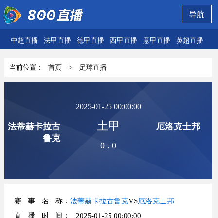
导航
中超直播
法甲直播
德甲直播
西甲直播
意甲直播
英超直播
欧
当前位置：
首页
>
足球直播
2025-01-25 00:00:00
土甲
法蒂赫卡拉古
厄洛克士邦
鲁克
0
:
0
赛事名称
：
法蒂赫卡拉古鲁克
VS
厄洛克士邦
直播时间
： 2025-01-25 00:00:00