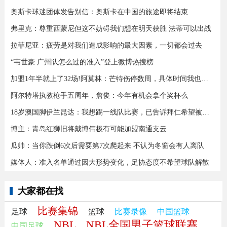
奥斯卡球迷团体发告别信：奥斯卡在中国的旅途即将结束
弗里克：尊重西蒙尼但这不妨碍我们想在明天获胜 法蒂可以出战
拉菲尼亚：疲劳是对我们造成影响的最大因素，一切都会过去
“韦世豪 广州队怎么过的准入”登上微博热搜榜
加盟1年半就上了32场!阿莫林：芒特伤停数周，具体时间我也不知道
阿尔特塔执教枪手五周年，詹俊：今年有机会拿个奖杯么 ​​​
18岁澳国脚伊兰昆达：我想踢一线队比赛，已告诉拜仁希望被外租
博主：青岛红狮旧将戴博伟极有可能加盟南通支云
瓜帅：当你跌倒6次后需要第7次爬起来 不认为冬窗会有人离队
媒体人：准入名单通过因大形势变化，足协态度不希望球队解散
大家都在找
比赛集锦
足球
篮球
比赛录像
中国篮球
NBL
NBL全国男子篮球联赛
中国足球