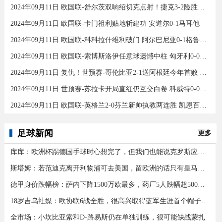
2024年09月11日 欧国联-舒尔茨双响绍切克点射！捷克3-2险胜乌克兰
2024年09月11日 欧国联-卡门祖利贴地斩建功 安道尔0-1马耳他
2024年09月11日 欧国联-科科拉什维利破门 阿尔巴尼亚0-1格鲁吉亚
2024年09月11日 欧国联-索博斯洛伊任意球遗憾中柱 匈牙利0-0战平波黑
2024年09月11日 复仇！世预赛-哥伦比亚2-1送阿根廷今年首败 J罗传射奥塔门迪送点
2024年09月11日 世预赛-苏拉卡开局直红仍互交白卷 科威特0-0伊拉克
2024年09月11日 欧国联-英格兰2-0芬兰新帅执教两连胜 凯恩百场里程碑双响
足球新闻
更多
库库：欧洲杯踢德国手球时心想完了，但我们也能说克罗斯应被罚下
斯塔姆：若范迪克离开利物浦可去美国，留欧洲的话只有皇马可行
德甲身价跌幅榜：萨内下降1500万欧最多，药厂5人跌幅超500万欧
18岁吉乌社媒：欧协联6战全胜，很高兴取得蓝军生涯首个帽子戏法
全市场：小坎比亚索和D-路易斯仍在单独训练，很可能缺战蒙扎