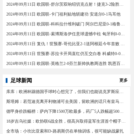
2024年09月11日 欧国联-舒尔茨双响绍切克点射！捷克3-2险胜乌克兰
2024年09月11日 欧国联-卡门祖利贴地斩建功 安道尔0-1马耳他
2024年09月11日 欧国联-科科拉什维利破门 阿尔巴尼亚0-1格鲁吉亚
2024年09月11日 欧国联-索博斯洛伊任意球遗憾中柱 匈牙利0-0战平波黑
2024年09月11日 复仇！世预赛-哥伦比亚2-1送阿根廷今年首败 J罗传射奥塔门迪送点
2024年09月11日 世预赛-苏拉卡开局直红仍互交白卷 科威特0-0伊拉克
2024年09月11日 欧国联-英格兰2-0芬兰新帅执教两连胜 凯恩百场里程碑双响
足球新闻
更多
库库：欧洲杯踢德国手球时心想完了，但我们也能说克罗斯应被罚下
斯塔姆：若范迪克离开利物浦可去美国，留欧洲的话只有皇马可行
德甲身价跌幅榜：萨内下降1500万欧最多，药厂5人跌幅超500万欧
18岁吉乌社媒：欧协联6战全胜，很高兴取得蓝军生涯首个帽子戏法
全市场：小坎比亚索和D-路易斯仍在单独训练，很可能缺战蒙扎