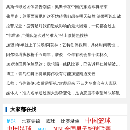
奥斯卡球迷团体发告别信：奥斯卡在中国的旅途即将结束
弗里克：尊重西蒙尼但这不妨碍我们想在明天获胜 法蒂可以出战
拉菲尼亚：疲劳是对我们造成影响的最大因素，一切都会过去
“韦世豪 广州队怎么过的准入”登上微博热搜榜
加盟1年半就上了32场!阿莫林：芒特伤停数周，具体时间我也不知道
阿尔特塔执教枪手五周年，詹俊：今年有机会拿个奖杯么 ​​​
18岁澳国脚伊兰昆达：我想踢一线队比赛，已告诉拜仁希望被外租
博主：青岛红狮旧将戴博伟极有可能加盟南通支云
瓜帅：当你跌倒6次后需要第7次爬起来 不认为冬窗会有人离队
媒体人：准入名单通过因大形势变化，足协态度不希望球队解散
大家都在找
中国篮球
足球
比赛集锦
篮球
比赛录像
中国足球
NBL全国男子篮球联赛
NBL