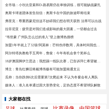
全市场：小坎比亚索和D-路易斯仍在单独训练，很可能缺战蒙扎
奥斯卡球迷团体发告别信：奥斯卡在中国的旅途即将结束
弗里克：尊重西蒙尼但这不妨碍我们想在明天获胜 法蒂可以出战
拉菲尼亚：疲劳是对我们造成影响的最大因素，一切都会过去
“韦世豪 广州队怎么过的准入”登上微博热搜榜
加盟1年半就上了32场!阿莫林：芒特伤停数周，具体时间我也不知道
阿尔特塔执教枪手五周年，詹俊：今年有机会拿个奖杯么 ​​​
18岁澳国脚伊兰昆达：我想踢一线队比赛，已告诉拜仁希望被外租
博主：青岛红狮旧将戴博伟极有可能加盟南通支云
瓜帅：当你跌倒6次后需要第7次爬起来 不认为冬窗会有人离队
媒体人：准入名单通过因大形势变化，足协态度不希望球队解散
大家都在找
比赛录像
中国篮球
足球
比赛集锦
篮球