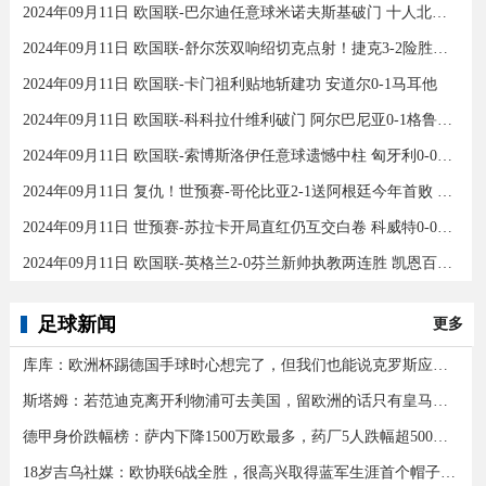
2024年09月11日 欧国联-巴尔迪任意球米诺夫斯基破门 十人北马其顿2-0亚美尼亚
2024年09月11日 欧国联-舒尔茨双响绍切克点射！捷克3-2险胜乌克兰
2024年09月11日 欧国联-卡门祖利贴地斩建功 安道尔0-1马耳他
2024年09月11日 欧国联-科科拉什维利破门 阿尔巴尼亚0-1格鲁吉亚
2024年09月11日 欧国联-索博斯洛伊任意球遗憾中柱 匈牙利0-0战平波黑
2024年09月11日 复仇！世预赛-哥伦比亚2-1送阿根廷今年首败 J罗传射奥塔门迪送点
2024年09月11日 世预赛-苏拉卡开局直红仍互交白卷 科威特0-0伊拉克
2024年09月11日 欧国联-英格兰2-0芬兰新帅执教两连胜 凯恩百场里程碑双响
足球新闻
更多
库库：欧洲杯踢德国手球时心想完了，但我们也能说克罗斯应被罚下
斯塔姆：若范迪克离开利物浦可去美国，留欧洲的话只有皇马可行
德甲身价跌幅榜：萨内下降1500万欧最多，药厂5人跌幅超500万欧
18岁吉乌社媒：欧协联6战全胜，很高兴取得蓝军生涯首个帽子戏法