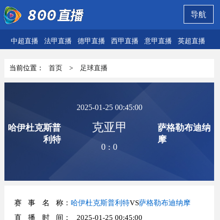
导航
中超直播
法甲直播
德甲直播
西甲直播
意甲直播
英超直播
欧
当前位置：
首页
>
足球直播
2025-01-25 00:45:00
克亚甲
哈伊杜克斯普
萨格勒布迪纳
利特
摩
0
:
0
赛事名称
：
哈伊杜克斯普利特
VS
萨格勒布迪纳摩
直播时间
： 2025-01-25 00:45:00