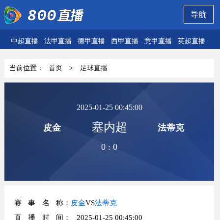
导航
中超直播
法甲直播
德甲直播
西甲直播
意甲直播
英超直播
欧
当前位置：
首页
>
足球直播
2025-01-25 00:45:00
塞内超
皮金
法蒂克
0
:
0
赛事名称
：
皮金
VS
法蒂克
直播时间
： 2025-01-25 00:45:00