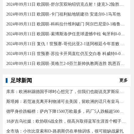
2024年09月11日 欧国联-舒尔茨双响绍切克点射！捷克3-2险胜乌克兰
2024年09月11日 欧国联-卡门祖利贴地斩建功 安道尔0-1马耳他
2024年09月11日 欧国联-科科拉什维利破门 阿尔巴尼亚0-1格鲁吉亚
2024年09月11日 欧国联-索博斯洛伊任意球遗憾中柱 匈牙利0-0战平波黑
2024年09月11日 复仇！世预赛-哥伦比亚2-1送阿根廷今年首败 J罗传射奥塔门迪送点
2024年09月11日 世预赛-苏拉卡开局直红仍互交白卷 科威特0-0伊拉克
2024年09月11日 欧国联-英格兰2-0芬兰新帅执教两连胜 凯恩百场里程碑双响
足球新闻
更多
库库：欧洲杯踢德国手球时心想完了，但我们也能说克罗斯应被罚下
斯塔姆：若范迪克离开利物浦可去美国，留欧洲的话只有皇马可行
德甲身价跌幅榜：萨内下降1500万欧最多，药厂5人跌幅超500万欧
18岁吉乌社媒：欧协联6战全胜，很高兴取得蓝军生涯首个帽子戏法
全市场：小坎比亚索和D-路易斯仍在单独训练，很可能缺战蒙扎