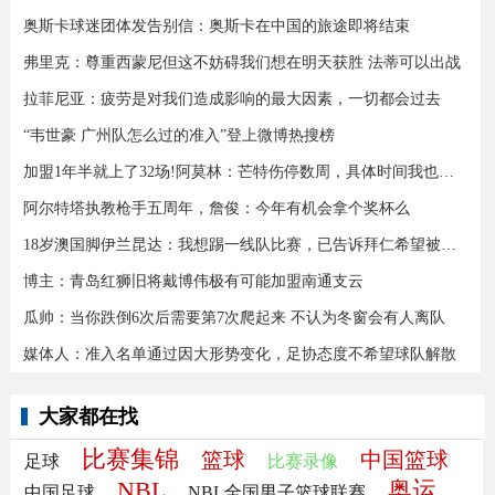
奥斯卡球迷团体发告别信：奥斯卡在中国的旅途即将结束
弗里克：尊重西蒙尼但这不妨碍我们想在明天获胜 法蒂可以出战
拉菲尼亚：疲劳是对我们造成影响的最大因素，一切都会过去
“韦世豪 广州队怎么过的准入”登上微博热搜榜
加盟1年半就上了32场!阿莫林：芒特伤停数周，具体时间我也不知道
阿尔特塔执教枪手五周年，詹俊：今年有机会拿个奖杯么 ​​​
18岁澳国脚伊兰昆达：我想踢一线队比赛，已告诉拜仁希望被外租
博主：青岛红狮旧将戴博伟极有可能加盟南通支云
瓜帅：当你跌倒6次后需要第7次爬起来 不认为冬窗会有人离队
媒体人：准入名单通过因大形势变化，足协态度不希望球队解散
大家都在找
比赛集锦
篮球
中国篮球
足球
比赛录像
NBL
奥运
中国足球
NBL全国男子篮球联赛