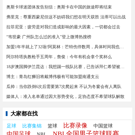
奥斯卡球迷团体发告别信：奥斯卡在中国的旅途即将结束
弗里克：尊重西蒙尼但这不妨碍我们想在明天获胜 法蒂可以出战
拉菲尼亚：疲劳是对我们造成影响的最大因素，一切都会过去
“韦世豪 广州队怎么过的准入”登上微博热搜榜
加盟1年半就上了32场!阿莫林：芒特伤停数周，具体时间我也不知道
阿尔特塔执教枪手五周年，詹俊：今年有机会拿个奖杯么 ​​​
18岁澳国脚伊兰昆达：我想踢一线队比赛，已告诉拜仁希望被外租
博主：青岛红狮旧将戴博伟极有可能加盟南通支云
瓜帅：当你跌倒6次后需要第7次爬起来 不认为冬窗会有人离队
媒体人：准入名单通过因大形势变化，足协态度不希望球队解散
大家都在找
比赛录像
足球
比赛集锦
篮球
中国篮球
NBL全国男子篮球联赛
中国足球
NBL