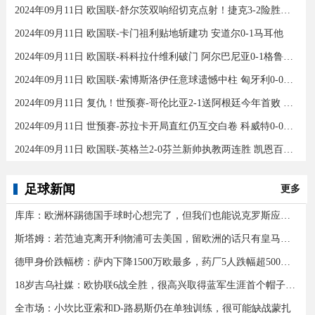
2024年09月11日 欧国联-舒尔茨双响绍切克点射！捷克3-2险胜乌克兰
2024年09月11日 欧国联-卡门祖利贴地斩建功 安道尔0-1马耳他
2024年09月11日 欧国联-科科拉什维利破门 阿尔巴尼亚0-1格鲁吉亚
2024年09月11日 欧国联-索博斯洛伊任意球遗憾中柱 匈牙利0-0战平波黑
2024年09月11日 复仇！世预赛-哥伦比亚2-1送阿根廷今年首败 J罗传射奥塔门迪送点
2024年09月11日 世预赛-苏拉卡开局直红仍互交白卷 科威特0-0伊拉克
2024年09月11日 欧国联-英格兰2-0芬兰新帅执教两连胜 凯恩百场里程碑双响
足球新闻
更多
库库：欧洲杯踢德国手球时心想完了，但我们也能说克罗斯应被罚下
斯塔姆：若范迪克离开利物浦可去美国，留欧洲的话只有皇马可行
德甲身价跌幅榜：萨内下降1500万欧最多，药厂5人跌幅超500万欧
18岁吉乌社媒：欧协联6战全胜，很高兴取得蓝军生涯首个帽子戏法
全市场：小坎比亚索和D-路易斯仍在单独训练，很可能缺战蒙扎