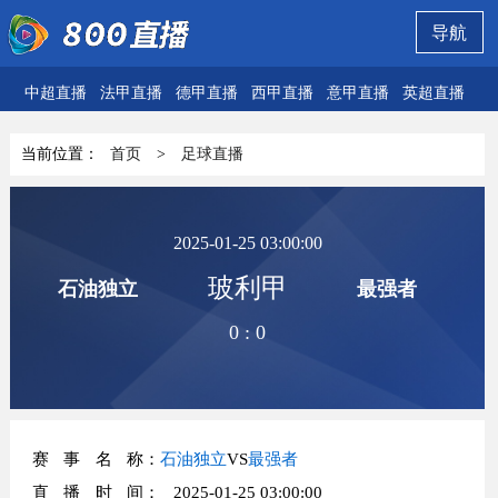
导航
中超直播
法甲直播
德甲直播
西甲直播
意甲直播
英超直播
欧
当前位置：
首页
>
足球直播
2025-01-25 03:00:00
玻利甲
石油独立
最强者
0
:
0
赛事名称
：
石油独立
VS
最强者
直播时间
： 2025-01-25 03:00:00