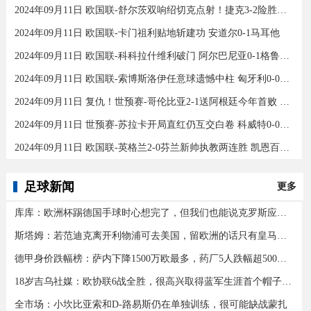
2024年09月11日 欧国联-舒尔茨双响绍切克点射！捷克3-2险胜乌克兰
2024年09月11日 欧国联-卡门祖利贴地斩建功 安道尔0-1马耳他
2024年09月11日 欧国联-科科拉什维利破门 阿尔巴尼亚0-1格鲁吉亚
2024年09月11日 欧国联-索博斯洛伊任意球遗憾中柱 匈牙利0-0战平波黑
2024年09月11日 复仇！世预赛-哥伦比亚2-1送阿根廷今年首败 J罗传射奥塔门迪送点
2024年09月11日 世预赛-苏拉卡开局直红仍互交白卷 科威特0-0伊拉克
2024年09月11日 欧国联-英格兰2-0芬兰新帅执教两连胜 凯恩百场里程碑双响
足球新闻
更多
库库：欧洲杯踢德国手球时心想完了，但我们也能说克罗斯应被罚下
斯塔姆：若范迪克离开利物浦可去美国，留欧洲的话只有皇马可行
德甲身价跌幅榜：萨内下降1500万欧最多，药厂5人跌幅超500万欧
18岁吉乌社媒：欧协联6战全胜，很高兴取得蓝军生涯首个帽子戏法
全市场：小坎比亚索和D-路易斯仍在单独训练，很可能缺战蒙扎