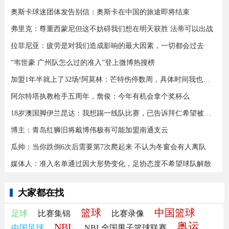
奥斯卡球迷团体发告别信：奥斯卡在中国的旅途即将结束
弗里克：尊重西蒙尼但这不妨碍我们想在明天获胜 法蒂可以出战
拉菲尼亚：疲劳是对我们造成影响的最大因素，一切都会过去
“韦世豪 广州队怎么过的准入”登上微博热搜榜
加盟1年半就上了32场!阿莫林：芒特伤停数周，具体时间我也不知道
阿尔特塔执教枪手五周年，詹俊：今年有机会拿个奖杯么 ​​​
18岁澳国脚伊兰昆达：我想踢一线队比赛，已告诉拜仁希望被外租
博主：青岛红狮旧将戴博伟极有可能加盟南通支云
瓜帅：当你跌倒6次后需要第7次爬起来 不认为冬窗会有人离队
媒体人：准入名单通过因大形势变化，足协态度不希望球队解散
大家都在找
篮球
中国篮球
足球
比赛集锦
比赛录像
奥运
NBL
中国足球
NBL全国男子篮球联赛