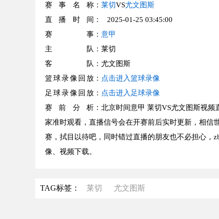
赛事名称
：
莱切
VS
尤文图斯
直播时间
： 2025-01-25 03:45:00
赛事
：
意甲
主队
：莱切
客队
：尤文图斯
篮球录像回放
：
点击进入篮球录像
足球录像回放
：
点击进入足球录像
赛前分析
：北京时间意甲 莱切VS尤文图斯视频
家准时观看，直播信号会在开赛前后实时更新，相信世
赛，拭目以待吧，同时错过直播的朋友也不必担心，z
像、视频下载。
TAG标签：
莱切
尤文图斯