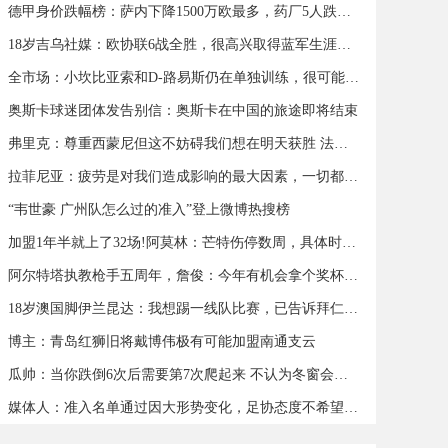
德甲身价跌幅榜：萨内下降1500万欧最多，药厂5人跌幅超500万欧
18岁吉乌社媒：欧协联6战全胜，很高兴取得蓝军生涯首个帽子戏法
全市场：小坎比亚索和D-路易斯仍在单独训练，很可能缺战蒙扎
奥斯卡球迷团体发告别信：奥斯卡在中国的旅途即将结束
弗里克：尊重西蒙尼但这不妨碍我们想在明天获胜 法蒂可以出战
拉菲尼亚：疲劳是对我们造成影响的最大因素，一切都会过去
“韦世豪 广州队怎么过的准入”登上微博热搜榜
加盟1年半就上了32场!阿莫林：芒特伤停数周，具体时间我也不知道
阿尔特塔执教枪手五周年，詹俊：今年有机会拿个奖杯么 ​​​
18岁澳国脚伊兰昆达：我想踢一线队比赛，已告诉拜仁希望被外租
博主：青岛红狮旧将戴博伟极有可能加盟南通支云
瓜帅：当你跌倒6次后需要第7次爬起来 不认为冬窗会有人离队
媒体人：准入名单通过因大形势变化，足协态度不希望球队解散