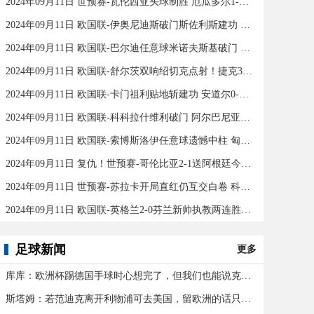
2024年09月11日 世预赛-瓦伦西亚头球制胜 厄瓜多尔1-0秘鲁
2024年09月11日 欧国联-伊奥尼迪斯破门斯佐利斯建功 爱尔兰0-2希腊
2024年09月11日 欧国联-巴尔迪任意球米诺夫斯基破门 十人北马其顿2-0亚美尼亚
2024年09月11日 欧国联-舒尔茨双响绍切克点射！捷克3-2险胜乌克兰
2024年09月11日 欧国联-卡门祖利贴地斩建功 安道尔0-1马耳他
2024年09月11日 欧国联-科科拉什维利破门 阿尔巴尼亚0-1格鲁吉亚
2024年09月11日 欧国联-索博斯洛伊任意球遗憾中柱 匈牙利0-0战平波黑
2024年09月11日 复仇！世预赛-哥伦比亚2-1送阿根廷今年首败 J罗传射奥塔门迪送点
2024年09月11日 世预赛-苏拉卡开局直红仍互交白卷 科威特0-0伊拉克
2024年09月11日 欧国联-英格兰2-0芬兰新帅执教两连胜 凯恩百场里程碑双响
足球新闻
更多
库库：欧洲杯踢德国手球时心想完了，但我们也能说克罗斯应被罚下
斯塔姆：若范迪克离开利物浦可去美国，留欧洲的话只有皇马可行