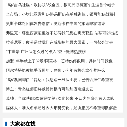
18岁吉乌社媒：欧协联6战全胜，很高兴取得蓝军生涯首个帽子戏法
全市场：小坎比亚索和D-路易斯仍在单独训练，很可能缺战蒙扎
奥斯卡球迷团体发告别信：奥斯卡在中国的旅途即将结束
弗里克：尊重西蒙尼但这不妨碍我们想在明天获胜 法蒂可以出战
拉菲尼亚：疲劳是对我们造成影响的最大因素，一切都会过去
“韦世豪 广州队怎么过的准入”登上微博热搜榜
加盟1年半就上了32场!阿莫林：芒特伤停数周，具体时间我也不知道
阿尔特塔执教枪手五周年，詹俊：今年有机会拿个奖杯么 ​​​
18岁澳国脚伊兰昆达：我想踢一线队比赛，已告诉拜仁希望被外租
博主：青岛红狮旧将戴博伟极有可能加盟南通支云
瓜帅：当你跌倒6次后需要第7次爬起来 不认为冬窗会有人离队
媒体人：准入名单通过因大形势变化，足协态度不希望球队解散
大家都在找