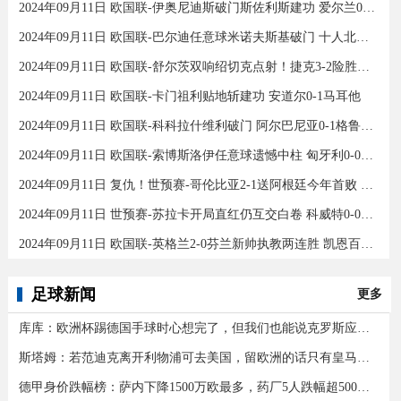
2024年09月11日 欧国联-伊奥尼迪斯破门斯佐利斯建功 爱尔兰0-2希腊
2024年09月11日 欧国联-巴尔迪任意球米诺夫斯基破门 十人北马其顿2-0亚美尼亚
2024年09月11日 欧国联-舒尔茨双响绍切克点射！捷克3-2险胜乌克兰
2024年09月11日 欧国联-卡门祖利贴地斩建功 安道尔0-1马耳他
2024年09月11日 欧国联-科科拉什维利破门 阿尔巴尼亚0-1格鲁吉亚
2024年09月11日 欧国联-索博斯洛伊任意球遗憾中柱 匈牙利0-0战平波黑
2024年09月11日 复仇！世预赛-哥伦比亚2-1送阿根廷今年首败 J罗传射奥塔门迪送点
2024年09月11日 世预赛-苏拉卡开局直红仍互交白卷 科威特0-0伊拉克
2024年09月11日 欧国联-英格兰2-0芬兰新帅执教两连胜 凯恩百场里程碑双响
足球新闻
更多
库库：欧洲杯踢德国手球时心想完了，但我们也能说克罗斯应被罚下
斯塔姆：若范迪克离开利物浦可去美国，留欧洲的话只有皇马可行
德甲身价跌幅榜：萨内下降1500万欧最多，药厂5人跌幅超500万欧