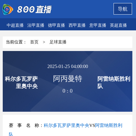
导航
中超直播
法甲直播
德甲直播
西甲直播
意甲直播
英超直播
欧
当前位置：
首页
>
足球直播
2025-01-25 04:00:00
阿丙曼特
科尔多瓦罗萨
阿雷纳斯胜利
里奥中央
队
0
:
0
赛事名称
：
科尔多瓦罗萨里奥中央
VS
阿雷纳斯胜利
队