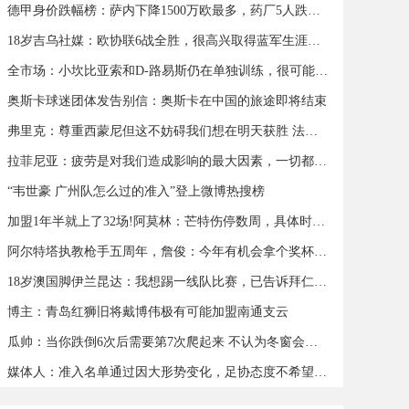
德甲身价跌幅榜：萨内下降1500万欧最多，药厂5人跌幅超500万欧
18岁吉乌社媒：欧协联6战全胜，很高兴取得蓝军生涯首个帽子戏法
全市场：小坎比亚索和D-路易斯仍在单独训练，很可能缺战蒙扎
奥斯卡球迷团体发告别信：奥斯卡在中国的旅途即将结束
弗里克：尊重西蒙尼但这不妨碍我们想在明天获胜 法蒂可以出战
拉菲尼亚：疲劳是对我们造成影响的最大因素，一切都会过去
“韦世豪 广州队怎么过的准入”登上微博热搜榜
加盟1年半就上了32场!阿莫林：芒特伤停数周，具体时间我也不知道
阿尔特塔执教枪手五周年，詹俊：今年有机会拿个奖杯么 ​​​
18岁澳国脚伊兰昆达：我想踢一线队比赛，已告诉拜仁希望被外租
博主：青岛红狮旧将戴博伟极有可能加盟南通支云
瓜帅：当你跌倒6次后需要第7次爬起来 不认为冬窗会有人离队
媒体人：准入名单通过因大形势变化，足协态度不希望球队解散