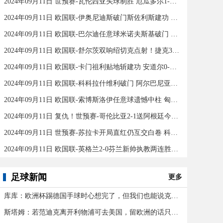
2024年09月11日 世预赛-瓦伦西亚头球制胜 厄瓜多尔1-0秘鲁
2024年09月11日 欧国联-伊奥尼迪斯破门斯佐利斯建功 爱尔兰0-2希腊
2024年09月11日 欧国联-巴尔迪任意球米诺夫斯基破门 十人北马其顿2-0亚美尼亚
2024年09月11日 欧国联-舒尔茨双响绍切克点射！捷克3-2险胜乌克兰
2024年09月11日 欧国联-卡门祖利贴地斩建功 安道尔0-1马耳他
2024年09月11日 欧国联-科科拉什维利破门 阿尔巴尼亚0-1格鲁吉亚
2024年09月11日 欧国联-索博斯洛伊任意球遗憾中柱 匈牙利0-0战平波黑
2024年09月11日 复仇！世预赛-哥伦比亚2-1送阿根廷今年首败 J罗传射奥塔门迪送点
2024年09月11日 世预赛-苏拉卡开局直红仍互交白卷 科威特0-0伊拉克
2024年09月11日 欧国联-英格兰2-0芬兰新帅执教两连胜 凯恩百场里程碑双响
足球新闻
更多
库库：欧洲杯踢德国手球时心想完了，但我们也能说克罗斯应被罚下
斯塔姆：若范迪克离开利物浦可去美国，留欧洲的话只有皇马可行