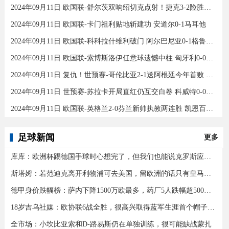
2024年09月11日 欧国联-舒尔茨双响绍切克点射！捷克3-2险胜乌克兰
2024年09月11日 欧国联-卡门祖利贴地斩建功 安道尔0-1马耳他
2024年09月11日 欧国联-科科拉什维利破门 阿尔巴尼亚0-1格鲁吉亚
2024年09月11日 欧国联-索博斯洛伊任意球遗憾中柱 匈牙利0-0战平波黑
2024年09月11日 复仇！世预赛-哥伦比亚2-1送阿根廷今年首败 J罗传射奥塔门迪送点
2024年09月11日 世预赛-苏拉卡开局直红仍互交白卷 科威特0-0伊拉克
2024年09月11日 欧国联-英格兰2-0芬兰新帅执教两连胜 凯恩百场里程碑双响
足球新闻
更多
库库：欧洲杯踢德国手球时心想完了，但我们也能说克罗斯应被罚下
斯塔姆：若范迪克离开利物浦可去美国，留欧洲的话只有皇马可行
德甲身价跌幅榜：萨内下降1500万欧最多，药厂5人跌幅超500万欧
18岁吉乌社媒：欧协联6战全胜，很高兴取得蓝军生涯首个帽子戏法
全市场：小坎比亚索和D-路易斯仍在单独训练，很可能缺战蒙扎