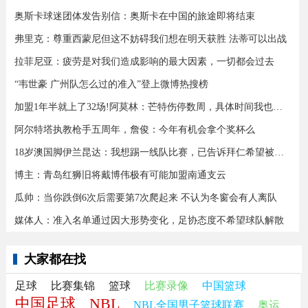
奥斯卡球迷团体发告别信：奥斯卡在中国的旅途即将结束
弗里克：尊重西蒙尼但这不妨碍我们想在明天获胜 法蒂可以出战
拉菲尼亚：疲劳是对我们造成影响的最大因素，一切都会过去
“韦世豪 广州队怎么过的准入”登上微博热搜榜
加盟1年半就上了32场!阿莫林：芒特伤停数周，具体时间我也不知道
阿尔特塔执教枪手五周年，詹俊：今年有机会拿个奖杯么 ​​​
18岁澳国脚伊兰昆达：我想踢一线队比赛，已告诉拜仁希望被外租
博主：青岛红狮旧将戴博伟极有可能加盟南通支云
瓜帅：当你跌倒6次后需要第7次爬起来 不认为冬窗会有人离队
媒体人：准入名单通过因大形势变化，足协态度不希望球队解散
大家都在找
足球
比赛集锦
篮球
比赛录像
中国篮球
中国足球
NBL
NBL全国男子篮球联赛
奥运