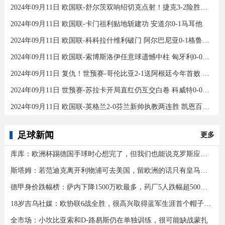
2024年09月11日 欧国联-舒尔茨双响绍切克点射！捷克3-2险胜乌克兰
2024年09月11日 欧国联-卡门祖利贴地斩建功 安道尔0-1马耳他
2024年09月11日 欧国联-科科拉什维利破门 阿尔巴尼亚0-1格鲁吉亚
2024年09月11日 欧国联-索博斯洛伊任意球遗憾中柱 匈牙利0-0战平波黑
2024年09月11日 复仇！世预赛-哥伦比亚2-1送阿根廷今年首败 J罗传射奥塔门迪送点
2024年09月11日 世预赛-苏拉卡开局直红仍互交白卷 科威特0-0伊拉克
2024年09月11日 欧国联-英格兰2-0芬兰新帅执教两连胜 凯恩百场里程碑双响
足球新闻
更多
库库：欧洲杯踢德国手球时心想完了，但我们也能说克罗斯应被罚下
斯塔姆：若范迪克离开利物浦可去美国，留欧洲的话只有皇马可行
德甲身价跌幅榜：萨内下降1500万欧最多，药厂5人跌幅超500万欧
18岁吉乌社媒：欧协联6战全胜，很高兴取得蓝军生涯首个帽子戏法
全市场：小坎比亚索和D-路易斯仍在单独训练，很可能缺战蒙扎