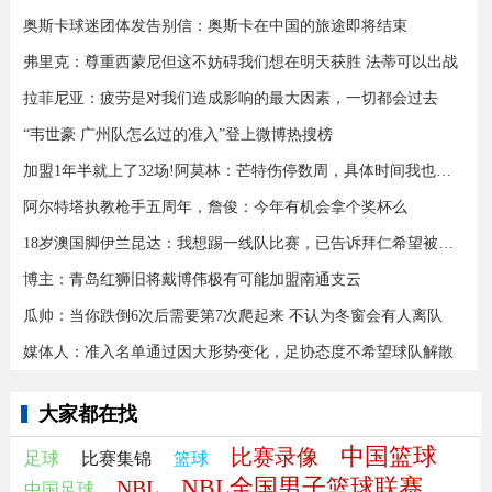
奥斯卡球迷团体发告别信：奥斯卡在中国的旅途即将结束
弗里克：尊重西蒙尼但这不妨碍我们想在明天获胜 法蒂可以出战
拉菲尼亚：疲劳是对我们造成影响的最大因素，一切都会过去
“韦世豪 广州队怎么过的准入”登上微博热搜榜
加盟1年半就上了32场!阿莫林：芒特伤停数周，具体时间我也不知道
阿尔特塔执教枪手五周年，詹俊：今年有机会拿个奖杯么 ​​​
18岁澳国脚伊兰昆达：我想踢一线队比赛，已告诉拜仁希望被外租
博主：青岛红狮旧将戴博伟极有可能加盟南通支云
瓜帅：当你跌倒6次后需要第7次爬起来 不认为冬窗会有人离队
媒体人：准入名单通过因大形势变化，足协态度不希望球队解散
大家都在找
中国篮球
比赛录像
足球
比赛集锦
篮球
NBL全国男子篮球联赛
NBL
中国足球