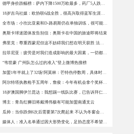
德甲身价跌幅榜：萨内下降1500万欧最多，药厂5人跌幅超500万欧
18岁吉乌社媒：欧协联6战全胜，很高兴取得蓝军生涯首个帽子戏法
全市场：小坎比亚索和D-路易斯仍在单独训练，很可能缺战蒙扎
奥斯卡球迷团体发告别信：奥斯卡在中国的旅途即将结束
弗里克：尊重西蒙尼但这不妨碍我们想在明天获胜 法蒂可以出战
拉菲尼亚：疲劳是对我们造成影响的最大因素，一切都会过去
“韦世豪 广州队怎么过的准入”登上微博热搜榜
加盟1年半就上了32场!阿莫林：芒特伤停数周，具体时间我也不知道
阿尔特塔执教枪手五周年，詹俊：今年有机会拿个奖杯么 ​​​
18岁澳国脚伊兰昆达：我想踢一线队比赛，已告诉拜仁希望被外租
博主：青岛红狮旧将戴博伟极有可能加盟南通支云
瓜帅：当你跌倒6次后需要第7次爬起来 不认为冬窗会有人离队
媒体人：准入名单通过因大形势变化，足协态度不希望球队解散