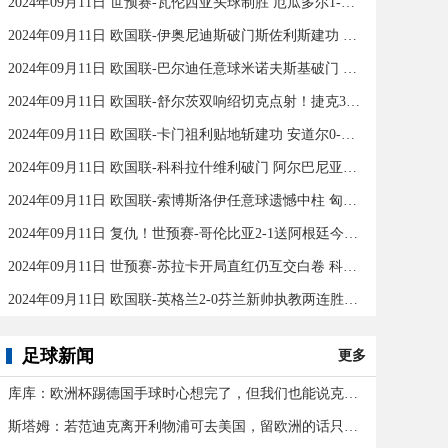
2024年09月11日 世预赛-瓦伦西亚头球制胜 厄瓜多尔1-0秘鲁
2024年09月11日 欧国联-伊奥尼迪斯破门斯佐利斯建功 爱尔兰0-2希腊
2024年09月11日 欧国联-巴尔迪任意球米诺夫斯基破门 十人北马其顿2-0亚美尼亚
2024年09月11日 欧国联-舒尔茨双响绍切克点射！捷克3-2险胜乌克兰
2024年09月11日 欧国联-卡门祖利贴地斩建功 安道尔0-1马耳他
2024年09月11日 欧国联-科科拉什维利破门 阿尔巴尼亚0-1格鲁吉亚
2024年09月11日 欧国联-索博斯洛伊任意球遗憾中柱 匈牙利0-0战平波黑
2024年09月11日 复仇！世预赛-哥伦比亚2-1送阿根廷今年首败 J罗传射奥塔门迪送点
2024年09月11日 世预赛-苏拉卡开局直红仍互交白卷 科威特0-0伊拉克
2024年09月11日 欧国联-英格兰2-0芬兰新帅执教两连胜 凯恩百场里程碑双响
足球新闻
更多
库库：欧洲杯踢德国手球时心想完了，但我们也能说克罗斯应被罚下
斯塔姆：若范迪克离开利物浦可去美国，留欧洲的话只有皇马可行