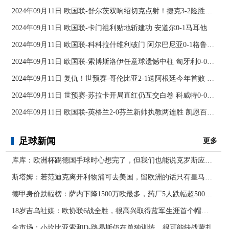
2024年09月11日 欧国联-舒尔茨双响绍切克点射！捷克3-2险胜乌克兰
2024年09月11日 欧国联-卡门祖利贴地斩建功 安道尔0-1马耳他
2024年09月11日 欧国联-科科拉什维利破门 阿尔巴尼亚0-1格鲁吉亚
2024年09月11日 欧国联-索博斯洛伊任意球遗憾中柱 匈牙利0-0战平波黑
2024年09月11日 复仇！世预赛-哥伦比亚2-1送阿根廷今年首败 J罗传射奥塔门迪送点
2024年09月11日 世预赛-苏拉卡开局直红仍互交白卷 科威特0-0伊拉克
2024年09月11日 欧国联-英格兰2-0芬兰新帅执教两连胜 凯恩百场里程碑双响
足球新闻
更多
库库：欧洲杯踢德国手球时心想完了，但我们也能说克罗斯应被罚下
斯塔姆：若范迪克离开利物浦可去美国，留欧洲的话只有皇马可行
德甲身价跌幅榜：萨内下降1500万欧最多，药厂5人跌幅超500万欧
18岁吉乌社媒：欧协联6战全胜，很高兴取得蓝军生涯首个帽子戏法
全市场：小坎比亚索和D-路易斯仍在单独训练，很可能缺战蒙扎