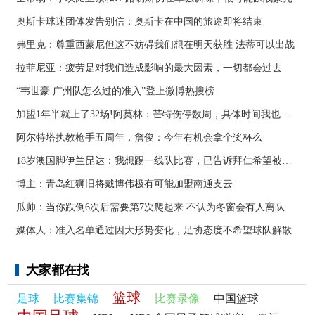
奥斯卡球迷团体发告别信：奥斯卡在中国的旅途即将结束
弗里克：尊重西蒙尼但这不妨碍我们想在明天获胜 法蒂可以出战
拉菲尼亚：疲劳是对我们造成影响的最大因素，一切都会过去
“韦世豪 广州队怎么过的准入”登上微博热搜榜
加盟1年半就上了32场!阿莫林：芒特伤停数周，具体时间我也不知道
阿尔特塔执教枪手五周年，詹俊：今年有机会拿个奖杯么 ​​​
18岁澳国脚伊兰昆达：我想踢一线队比赛，已告诉拜仁希望被外租
博主：青岛红狮旧将戴博伟极有可能加盟南通支云
瓜帅：当你跌倒6次后需要第7次爬起来 不认为冬窗会有人离队
媒体人：准入名单通过因大形势变化，足协态度不希望球队解散
大家都在找
篮球
足球
比赛集锦
比赛录像
中国篮球