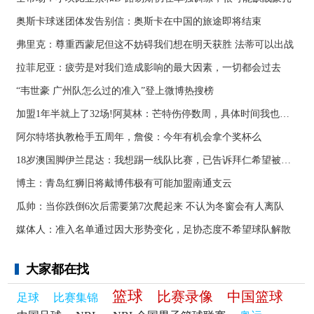
奥斯卡球迷团体发告别信：奥斯卡在中国的旅途即将结束
弗里克：尊重西蒙尼但这不妨碍我们想在明天获胜 法蒂可以出战
拉菲尼亚：疲劳是对我们造成影响的最大因素，一切都会过去
“韦世豪 广州队怎么过的准入”登上微博热搜榜
加盟1年半就上了32场!阿莫林：芒特伤停数周，具体时间我也不知道
阿尔特塔执教枪手五周年，詹俊：今年有机会拿个奖杯么 ​​​
18岁澳国脚伊兰昆达：我想踢一线队比赛，已告诉拜仁希望被外租
博主：青岛红狮旧将戴博伟极有可能加盟南通支云
瓜帅：当你跌倒6次后需要第7次爬起来 不认为冬窗会有人离队
媒体人：准入名单通过因大形势变化，足协态度不希望球队解散
大家都在找
篮球
比赛录像
中国篮球
足球
比赛集锦