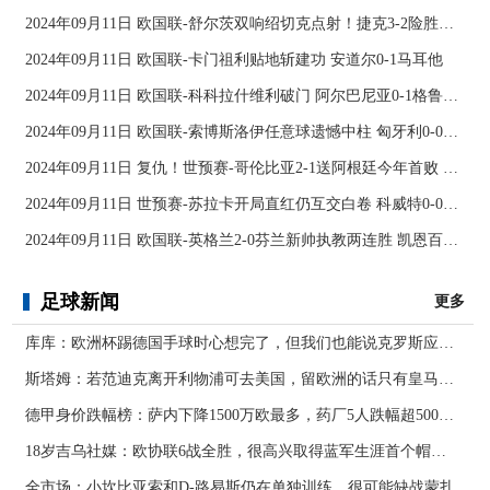
2024年09月11日 欧国联-舒尔茨双响绍切克点射！捷克3-2险胜乌克兰
2024年09月11日 欧国联-卡门祖利贴地斩建功 安道尔0-1马耳他
2024年09月11日 欧国联-科科拉什维利破门 阿尔巴尼亚0-1格鲁吉亚
2024年09月11日 欧国联-索博斯洛伊任意球遗憾中柱 匈牙利0-0战平波黑
2024年09月11日 复仇！世预赛-哥伦比亚2-1送阿根廷今年首败 J罗传射奥塔门迪送点
2024年09月11日 世预赛-苏拉卡开局直红仍互交白卷 科威特0-0伊拉克
2024年09月11日 欧国联-英格兰2-0芬兰新帅执教两连胜 凯恩百场里程碑双响
足球新闻
更多
库库：欧洲杯踢德国手球时心想完了，但我们也能说克罗斯应被罚下
斯塔姆：若范迪克离开利物浦可去美国，留欧洲的话只有皇马可行
德甲身价跌幅榜：萨内下降1500万欧最多，药厂5人跌幅超500万欧
18岁吉乌社媒：欧协联6战全胜，很高兴取得蓝军生涯首个帽子戏法
全市场：小坎比亚索和D-路易斯仍在单独训练，很可能缺战蒙扎