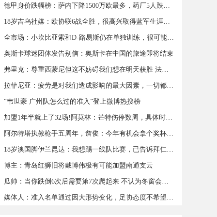
德甲身价跌幅榜：萨内下降1500万欧最多，药厂5人跌幅超500万欧
18岁吉乌社媒：欧协联6战全胜，很高兴取得蓝军生涯首个帽子戏法
全市场：小坎比亚索和D-路易斯仍在单独训练，很可能缺战蒙扎
奥斯卡球迷团体发告别信：奥斯卡在中国的旅途即将结束
弗里克：尊重西蒙尼但这不妨碍我们想在明天获胜 法蒂可以出战
拉菲尼亚：疲劳是对我们造成影响的最大因素，一切都会过去
“韦世豪 广州队怎么过的准入”登上微博热搜榜
加盟1年半就上了32场!阿莫林：芒特伤停数周，具体时间我也不知道
阿尔特塔执教枪手五周年，詹俊：今年有机会拿个奖杯么 ​​​
18岁澳国脚伊兰昆达：我想踢一线队比赛，已告诉拜仁希望被外租
博主：青岛红狮旧将戴博伟极有可能加盟南通支云
瓜帅：当你跌倒6次后需要第7次爬起来 不认为冬窗会有人离队
媒体人：准入名单通过因大形势变化，足协态度不希望球队解散