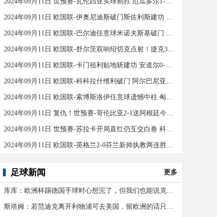
2024年09月11日 世预赛-瓦伦西亚头球制胜 厄瓜多尔1-0秘鲁
2024年09月11日 欧国联-伊奥尼迪斯破门斯佐利斯建功 爱尔兰0-2希腊
2024年09月11日 欧国联-巴尔迪任意球米诺夫斯基破门 十人北马其顿2-0亚美尼亚
2024年09月11日 欧国联-舒尔茨双响绍切克点射！捷克3-2险胜乌克兰
2024年09月11日 欧国联-卡门祖利贴地斩建功 安道尔0-1马耳他
2024年09月11日 欧国联-科科拉什维利破门 阿尔巴尼亚0-1格鲁吉亚
2024年09月11日 欧国联-索博斯洛伊任意球遗憾中柱 匈牙利0-0战平波黑
2024年09月11日 复仇！世预赛-哥伦比亚2-1送阿根廷今年首败 J罗传射奥塔门迪送点
2024年09月11日 世预赛-苏拉卡开局直红仍互交白卷 科威特0-0伊拉克
2024年09月11日 欧国联-英格兰2-0芬兰新帅执教两连胜 凯恩百场里程碑双响
足球新闻
更多
库库：欧洲杯踢德国手球时心想完了，但我们也能说克罗斯应被罚下
斯塔姆：若范迪克离开利物浦可去美国，留欧洲的话只有皇马可行