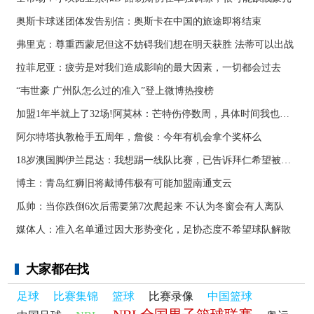
奥斯卡球迷团体发告别信：奥斯卡在中国的旅途即将结束
弗里克：尊重西蒙尼但这不妨碍我们想在明天获胜 法蒂可以出战
拉菲尼亚：疲劳是对我们造成影响的最大因素，一切都会过去
“韦世豪 广州队怎么过的准入”登上微博热搜榜
加盟1年半就上了32场!阿莫林：芒特伤停数周，具体时间我也不知道
阿尔特塔执教枪手五周年，詹俊：今年有机会拿个奖杯么 ​​​
18岁澳国脚伊兰昆达：我想踢一线队比赛，已告诉拜仁希望被外租
博主：青岛红狮旧将戴博伟极有可能加盟南通支云
瓜帅：当你跌倒6次后需要第7次爬起来 不认为冬窗会有人离队
媒体人：准入名单通过因大形势变化，足协态度不希望球队解散
大家都在找
足球
比赛集锦
篮球
比赛录像
中国篮球