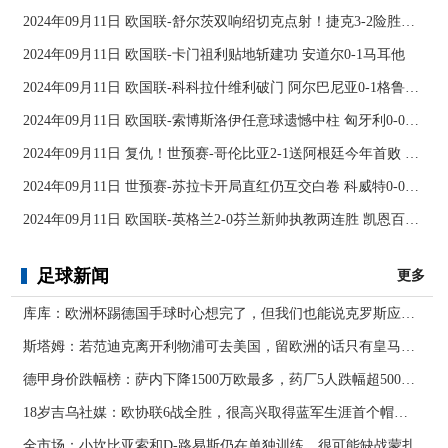
2024年09月11日 欧国联-舒尔茨双响绍切克点射！捷克3-2险胜乌克兰
2024年09月11日 欧国联-卡门祖利贴地斩建功 安道尔0-1马耳他
2024年09月11日 欧国联-科科拉什维利破门 阿尔巴尼亚0-1格鲁吉亚
2024年09月11日 欧国联-索博斯洛伊任意球遗憾中柱 匈牙利0-0战平波黑
2024年09月11日 复仇！世预赛-哥伦比亚2-1送阿根廷今年首败 J罗传射奥塔门迪送点
2024年09月11日 世预赛-苏拉卡开局直红仍互交白卷 科威特0-0伊拉克
2024年09月11日 欧国联-英格兰2-0芬兰新帅执教两连胜 凯恩百场里程碑双响
足球新闻
更多
库库：欧洲杯踢德国手球时心想完了，但我们也能说克罗斯应被罚下
斯塔姆：若范迪克离开利物浦可去美国，留欧洲的话只有皇马可行
德甲身价跌幅榜：萨内下降1500万欧最多，药厂5人跌幅超500万欧
18岁吉乌社媒：欧协联6战全胜，很高兴取得蓝军生涯首个帽子戏法
全市场：小坎比亚索和D-路易斯仍在单独训练，很可能缺战蒙扎