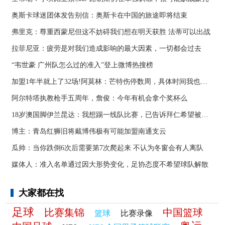
奥斯卡球迷团体发告别信：奥斯卡在中国的旅途即将结束
弗里克：尊重西蒙尼但这不妨碍我们想在明天获胜 法蒂可以出战
拉菲尼亚：疲劳是对我们造成影响的最大因素，一切都会过去
“韦世豪 广州队怎么过的准入”登上微博热搜榜
加盟1年半就上了32场!阿莫林：芒特伤停数周，具体时间我也不知道
阿尔特塔执教枪手五周年，詹俊：今年有机会拿个奖杯么 ​​​
18岁澳国脚伊兰昆达：我想踢一线队比赛，已告诉拜仁希望被外租
博主：青岛红狮旧将戴博伟极有可能加盟南通支云
瓜帅：当你跌倒6次后需要第7次爬起来 不认为冬窗会有人离队
媒体人：准入名单通过因大形势变化，足协态度不希望球队解散
大家都在找
足球
比赛集锦
中国篮球
篮球
比赛录像