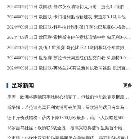
2024年09月11日 欧国联-舒尔茨双响绍切克点射！捷克3-2险胜乌克兰
2024年09月11日 欧国联-卡门祖利贴地斩建功 安道尔0-1马耳他
2024年09月11日 欧国联-科科拉什维利破门 阿尔巴尼亚0-1格鲁吉亚
2024年09月11日 欧国联-索博斯洛伊任意球遗憾中柱 匈牙利0-0战平波黑
2024年09月11日 复仇！世预赛-哥伦比亚2-1送阿根廷今年首败 J罗传射奥塔门迪送点
2024年09月11日 世预赛-苏拉卡开局直红仍互交白卷 科威特0-0伊拉克
2024年09月11日 欧国联-英格兰2-0芬兰新帅执教两连胜 凯恩百场里程碑双响
足球新闻
更多
库库：欧洲杯踢德国手球时心想完了，但我们也能说克罗斯应被罚下
斯塔姆：若范迪克离开利物浦可去美国，留欧洲的话只有皇马可行
德甲身价跌幅榜：萨内下降1500万欧最多，药厂5人跌幅超500万欧
18岁吉乌社媒：欧协联6战全胜，很高兴取得蓝军生涯首个帽子戏法
全市场：小坎比亚索和D-路易斯仍在单独训练，很可能缺战蒙扎