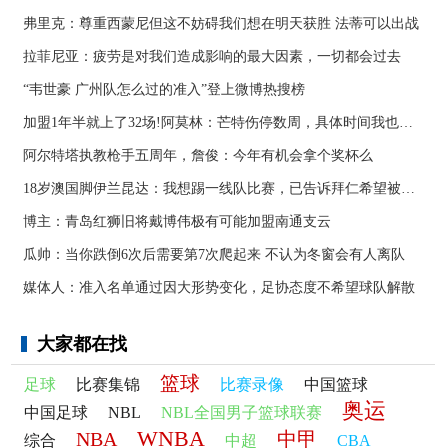
弗里克：尊重西蒙尼但这不妨碍我们想在明天获胜 法蒂可以出战
拉菲尼亚：疲劳是对我们造成影响的最大因素，一切都会过去
“韦世豪 广州队怎么过的准入”登上微博热搜榜
加盟1年半就上了32场!阿莫林：芒特伤停数周，具体时间我也不知道
阿尔特塔执教枪手五周年，詹俊：今年有机会拿个奖杯么 ​​​
18岁澳国脚伊兰昆达：我想踢一线队比赛，已告诉拜仁希望被外租
博主：青岛红狮旧将戴博伟极有可能加盟南通支云
瓜帅：当你跌倒6次后需要第7次爬起来 不认为冬窗会有人离队
媒体人：准入名单通过因大形势变化，足协态度不希望球队解散
大家都在找
篮球
足球
比赛集锦
比赛录像
中国篮球
奥运
中国足球
NBL
NBL全国男子篮球联赛
WNBA
NBA
中甲
综合
中超
CBA