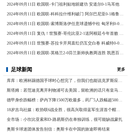
2024年09月11日 欧国联-卡门祖利贴地斩建功 安道尔0-1马耳他
2024年09月11日 欧国联-科科拉什维利破门 阿尔巴尼亚0-1格鲁吉亚
2024年09月11日 欧国联-索博斯洛伊任意球遗憾中柱 匈牙利0-0战平波黑
2024年09月11日 复仇！世预赛-哥伦比亚2-1送阿根廷今年首败 J罗传射奥塔门迪送点
2024年09月11日 世预赛-苏拉卡开局直红仍互交白卷 科威特0-0伊拉克
2024年09月11日 欧国联-英格兰2-0芬兰新帅执教两连胜 凯恩百场里程碑双响
足球新闻
更多
库库：欧洲杯踢德国手球时心想完了，但我们也能说克罗斯应被罚下
斯塔姆：若范迪克离开利物浦可去美国，留欧洲的话只有皇马可行
德甲身价跌幅榜：萨内下降1500万欧最多，药厂5人跌幅超500万欧
18岁吉乌社媒：欧协联6战全胜，很高兴取得蓝军生涯首个帽子戏法
全市场：小坎比亚索和D-路易斯仍在单独训练，很可能缺战蒙扎
奥斯卡球迷团体发告别信：奥斯卡在中国的旅途即将结束