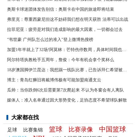
奥斯卡球迷团体发告别信：奥斯卡在中国的旅途即将结束
弗里克：尊重西蒙尼但这不妨碍我们想在明天获胜 法蒂可以出战
拉菲尼亚：疲劳是对我们造成影响的最大因素，一切都会过去
“韦世豪 广州队怎么过的准入”登上微博热搜榜
加盟1年半就上了32场!阿莫林：芒特伤停数周，具体时间我也不知道
阿尔特塔执教枪手五周年，詹俊：今年有机会拿个奖杯么 ​​​
18岁澳国脚伊兰昆达：我想踢一线队比赛，已告诉拜仁希望被外租
博主：青岛红狮旧将戴博伟极有可能加盟南通支云
瓜帅：当你跌倒6次后需要第7次爬起来 不认为冬窗会有人离队
媒体人：准入名单通过因大形势变化，足协态度不希望球队解散
大家都在找
篮球
中国篮球
比赛录像
足球
比赛集锦