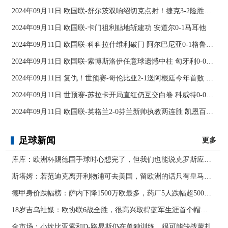
2024年09月11日 欧国联-舒尔茨双响绍切克点射！捷克3-2险胜乌克兰
2024年09月11日 欧国联-卡门祖利贴地斩建功 安道尔0-1马耳他
2024年09月11日 欧国联-科科拉什维利破门 阿尔巴尼亚0-1格鲁吉亚
2024年09月11日 欧国联-索博斯洛伊任意球遗憾中柱 匈牙利0-0战平波黑
2024年09月11日 复仇！世预赛-哥伦比亚2-1送阿根廷今年首败 J罗传射奥塔门迪送点
2024年09月11日 世预赛-苏拉卡开局直红仍互交白卷 科威特0-0伊拉克
2024年09月11日 欧国联-英格兰2-0芬兰新帅执教两连胜 凯恩百场里程碑双响
足球新闻
更多
库库：欧洲杯踢德国手球时心想完了，但我们也能说克罗斯应被罚下
斯塔姆：若范迪克离开利物浦可去美国，留欧洲的话只有皇马可行
德甲身价跌幅榜：萨内下降1500万欧最多，药厂5人跌幅超500万欧
18岁吉乌社媒：欧协联6战全胜，很高兴取得蓝军生涯首个帽子戏法
全市场：小坎比亚索和D-路易斯仍在单独训练，很可能缺战蒙扎