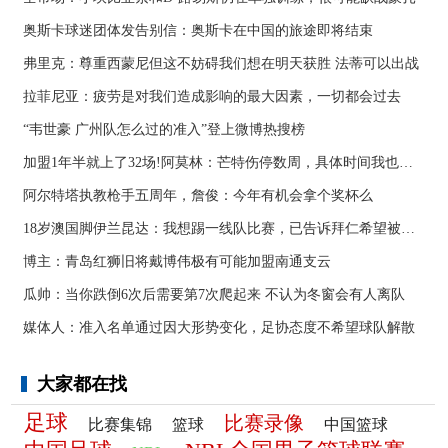
奥斯卡球迷团体发告别信：奥斯卡在中国的旅途即将结束
弗里克：尊重西蒙尼但这不妨碍我们想在明天获胜 法蒂可以出战
拉菲尼亚：疲劳是对我们造成影响的最大因素，一切都会过去
“韦世豪 广州队怎么过的准入”登上微博热搜榜
加盟1年半就上了32场!阿莫林：芒特伤停数周，具体时间我也不知道
阿尔特塔执教枪手五周年，詹俊：今年有机会拿个奖杯么 ​​​
18岁澳国脚伊兰昆达：我想踢一线队比赛，已告诉拜仁希望被外租
博主：青岛红狮旧将戴博伟极有可能加盟南通支云
瓜帅：当你跌倒6次后需要第7次爬起来 不认为冬窗会有人离队
媒体人：准入名单通过因大形势变化，足协态度不希望球队解散
大家都在找
足球
比赛录像
比赛集锦
篮球
中国篮球