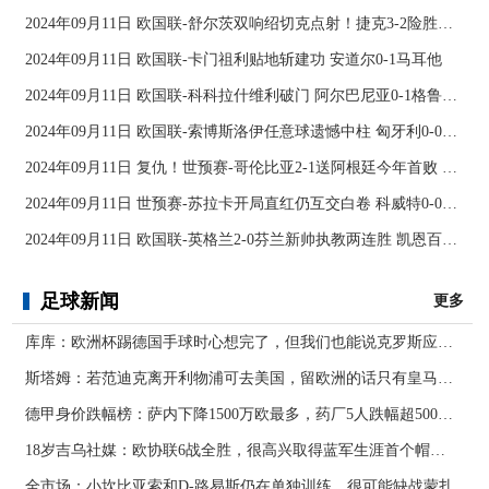
2024年09月11日 欧国联-舒尔茨双响绍切克点射！捷克3-2险胜乌克兰
2024年09月11日 欧国联-卡门祖利贴地斩建功 安道尔0-1马耳他
2024年09月11日 欧国联-科科拉什维利破门 阿尔巴尼亚0-1格鲁吉亚
2024年09月11日 欧国联-索博斯洛伊任意球遗憾中柱 匈牙利0-0战平波黑
2024年09月11日 复仇！世预赛-哥伦比亚2-1送阿根廷今年首败 J罗传射奥塔门迪送点
2024年09月11日 世预赛-苏拉卡开局直红仍互交白卷 科威特0-0伊拉克
2024年09月11日 欧国联-英格兰2-0芬兰新帅执教两连胜 凯恩百场里程碑双响
足球新闻
更多
库库：欧洲杯踢德国手球时心想完了，但我们也能说克罗斯应被罚下
斯塔姆：若范迪克离开利物浦可去美国，留欧洲的话只有皇马可行
德甲身价跌幅榜：萨内下降1500万欧最多，药厂5人跌幅超500万欧
18岁吉乌社媒：欧协联6战全胜，很高兴取得蓝军生涯首个帽子戏法
全市场：小坎比亚索和D-路易斯仍在单独训练，很可能缺战蒙扎