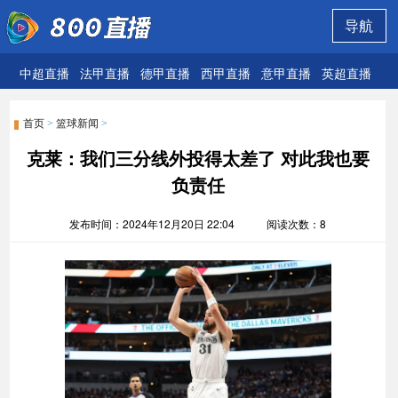
导航
中超直播
法甲直播
德甲直播
西甲直播
意甲直播
英超直播
欧
首页
>
篮球新闻
>
克莱：我们三分线外投得太差了 对此我也要
负责任
发布时间：2024年12月20日 22:04
阅读次数：
8