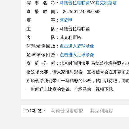
赛事名称
：
马德普拉塔联盟
VS
其克利斯塔
直播时间
： 2025-01-24 08:00:00
赛事
：
阿篮甲
主队
：马德普拉塔联盟
客队
：其克利斯塔
篮球录像回放
：
点击进入篮球录像
足球录像回放
：
点击进入足球录像
赛前分析
：北京时间阿篮甲 马德普拉塔联盟VS
播这场比赛，请大家准时观看，直播信号会在开赛前后
斯塔会给我们带上一场精彩的比赛，拭目以待吧，同时
一时间送上比赛的集锦、全场录像、视频下载。
TAG标签：
马德普拉塔联盟
其克利斯塔