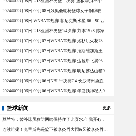
2024年09月08日 U18亚洲杯男篮半决赛-篮板净负26个！中国队不敌新西兰
2024年09月08日 09月08日残奥会轮椅篮球女子铜牌赛 中国65-43加拿大 全场集锦
2024年09月08日 WNBA常规赛 菲尼克斯水星 66 - 90 西雅图风暴 全场集锦
2024年09月07日 U18亚洲杯男篮1/4决赛-刘李15+8 陈家政13分 中国46分大胜印度
2024年09月07日 09月07日WNBA常规赛 洛杉矶火花78 - 92芝加哥天空 全场集锦
2024年09月07日 09月07日WNBA常规赛 拉斯维加斯王牌72 - 67康涅狄格太阳 集锦
2024年09月07日 09月07日WNBA常规赛 达拉斯飞翼96 - 107亚特兰大梦想 全场集锦
2024年09月07日 09月07日WNBA常规赛 明尼苏达山猫99 - 88印第安纳狂热 全场集锦
2024年09月06日 09月06日NBL半决赛G4 长沙湾田勇胜80-98香港金牛 全场集锦
2024年09月06日 09月06日WNBA常规赛 华盛顿神秘人90 - 77菲尼克斯水星 全场集锦
篮球新闻
更多
莫兰特：替补球员攻防两端保持住了比赛水准 我开心极了
连续吃瘪！克里斯先是篮下被李炎哲大帽&又被李炎哲生断