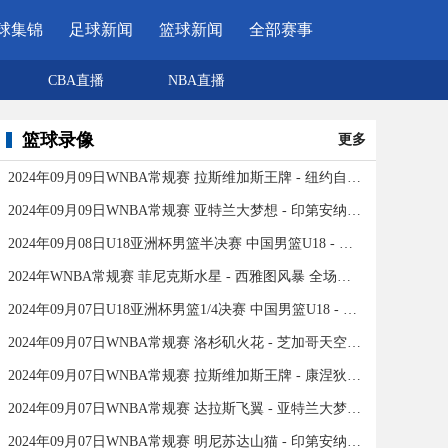
球集锦
足球新闻
篮球新闻
全部赛事
CBA直播
NBA直播
篮球录像
更多
2024年09月09日WNBA常规赛 拉斯维加斯王牌 - 纽约自由人 全场录像
2024年09月09日WNBA常规赛 亚特兰大梦想 - 印第安纳狂热 录像
2024年09月08日U18亚洲杯男篮半决赛 中国男篮U18 - 新西兰男篮U18 录像
2024年WNBA常规赛 菲尼克斯水星 - 西雅图风暴 全场录像
2024年09月07日U18亚洲杯男篮1/4决赛 中国男篮U18 - 印度男篮U18 录像
2024年09月07日WNBA常规赛 洛杉矶火花 - 芝加哥天空 全场录像
2024年09月07日WNBA常规赛 拉斯维加斯王牌 - 康涅狄格太阳 全场录像
2024年09月07日WNBA常规赛 达拉斯飞翼 - 亚特兰大梦想 全场录像
2024年09月07日WNBA常规赛 明尼苏达山猫 - 印第安纳狂热 全场录像