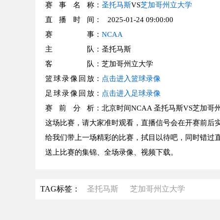
赛事名称
：
圣托马斯
VS
芝加哥州立大学
直播时间
： 2025-01-24 09:00:00
赛事
：
NCAA
主队
：圣托马斯
客队
：芝加哥州立大学
篮球录像回放
：
点击进入篮球录像
足球录像回放
：
点击进入足球录像
赛前分析
：北京时间NCAA 圣托马斯VS芝加
这场比赛，请大家准时观看，直播信号会在开赛前后实时
给我们带上一场精彩的比赛，拭目以待吧，同时错过直
送上比赛的集锦、全场录像、视频下载。
TAG标签：
圣托马斯
芝加哥州立大学