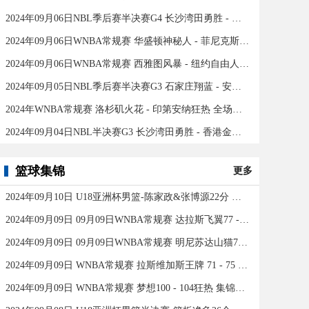
2024年09月06日NBL季后赛半决赛G4 长沙湾田勇胜 - 香港金牛 全场录像
2024年09月06日WNBA常规赛 华盛顿神秘人 - 菲尼克斯水星 全场录像
2024年09月06日WNBA常规赛 西雅图风暴 - 纽约自由人 全场录像
2024年09月05日NBL季后赛半决赛G3 石家庄翔蓝 - 安徽文一 全场录像
2024年WNBA常规赛 洛杉矶火花 - 印第安纳狂热 全场录像
2024年09月04日NBL半决赛G3 长沙湾田勇胜 - 香港金牛 全场录像
篮球集锦
更多
2024年09月10日 U18亚洲杯男篮-陈家政&张博源22分 中国21分大胜约旦夺季军！
2024年09月09日 09月09日WNBA常规赛 达拉斯飞翼77 - 92芝加哥天空 全场集锦
2024年09月09日 09月09日WNBA常规赛 明尼苏达山猫78 - 71华盛顿神秘人 全场集锦
2024年09月09日 WNBA常规赛 拉斯维加斯王牌 71 - 75 纽约自由人 全场集锦
2024年09月09日 WNBA常规赛 梦想100 - 104狂热 集锦！克拉克26分12助