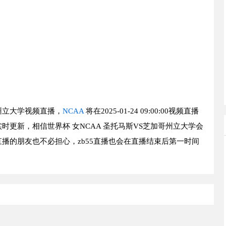
哥州立大学视频直播，
NCAA
将在2025-01-24 09:00:00视频直播
更新，相信世界杯 女NCAA 圣托马斯VS芝加哥州立大学会
播的朋友也不必担心，zb55直播也会在直播结束后第一时间