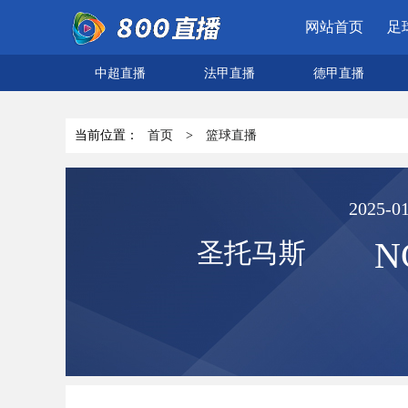
网站首页
足
中超直播
法甲直播
德甲直播
当前位置：
首页
>
篮球直播
2025-01
N
圣托马斯