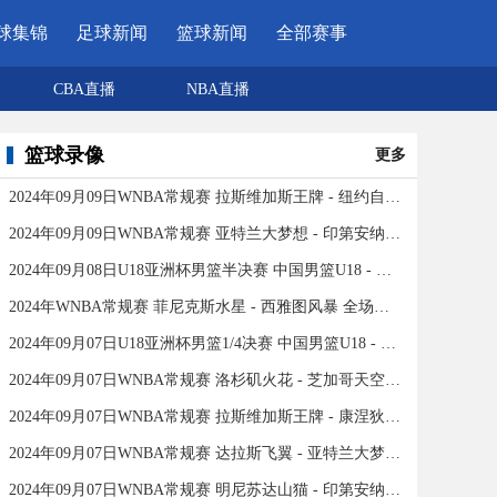
球集锦
足球新闻
篮球新闻
全部赛事
CBA直播
NBA直播
篮球录像
更多
2024年09月09日WNBA常规赛 拉斯维加斯王牌 - 纽约自由人 全场录像
2024年09月09日WNBA常规赛 亚特兰大梦想 - 印第安纳狂热 录像
2024年09月08日U18亚洲杯男篮半决赛 中国男篮U18 - 新西兰男篮U18 录像
2024年WNBA常规赛 菲尼克斯水星 - 西雅图风暴 全场录像
2024年09月07日U18亚洲杯男篮1/4决赛 中国男篮U18 - 印度男篮U18 录像
2024年09月07日WNBA常规赛 洛杉矶火花 - 芝加哥天空 全场录像
2024年09月07日WNBA常规赛 拉斯维加斯王牌 - 康涅狄格太阳 全场录像
2024年09月07日WNBA常规赛 达拉斯飞翼 - 亚特兰大梦想 全场录像
2024年09月07日WNBA常规赛 明尼苏达山猫 - 印第安纳狂热 全场录像