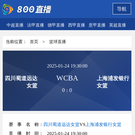
导航
中超直播
法甲直播
德甲直播
西甲直播
意甲直播
英超直播
欧
当前位置：
首页
>
篮球直播
2025-01-24 19:30:00
WCBA
四川蜀道远达
上海浦发银行
女篮
女篮
0
:
0
赛事名称
：
四川蜀道远达女篮
VS
上海浦发银行女篮
直播时间
： 2025-01-24 19:30:00