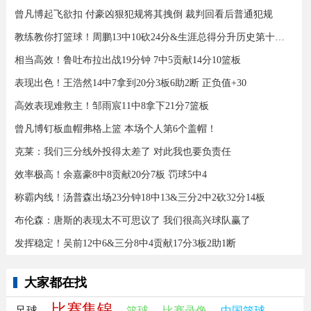
曾凡博起飞欲扣 付豪凶狠犯规将其拽倒 裁判回看后普通犯规
教练教你打篮球！周鹏13中10砍24分&生涯总得分升历史第十三！
相当高效！鲁吐布拉出战19分钟 7中5贡献14分10篮板
表现出色！王浩然14中7拿到20分3板6助2断 正负值+30
高效表现难救主！邹雨宸11中8拿下21分7篮板
曾凡博钉板血帽弗格上篮 本场个人第6个盖帽！
克莱：我们三分线外投得太差了 对此我也要负责任
效率极高！余嘉豪8中8贡献20分7板 罚球5中4
称霸内线！汤普森出场23分钟18中13&三分2中2砍32分14板
布伦森：唐斯的表现太不可思议了 我们很高兴球队赢了
发挥稳定！吴前12中6&三分8中4贡献17分3板2助1断
大家都在找
比赛集锦
足球
篮球
比赛录像
中国篮球