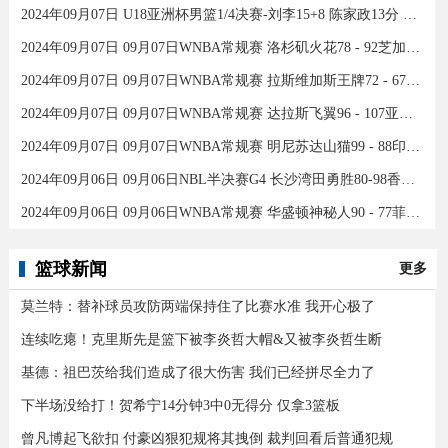
2024年09月07日 U18亚洲杯男篮1/4决赛-刘李15+8 陈家政13分 中国46分大胜印度
2024年09月07日 09月07日WNBA常规赛 洛杉矶火花78 - 92芝加哥天空 全场集锦
2024年09月07日 09月07日WNBA常规赛 拉斯维加斯王牌72 - 67康涅狄格太阳 集锦
2024年09月07日 09月07日WNBA常规赛 达拉斯飞翼96 - 107亚特兰大梦想 全场集锦
2024年09月07日 09月07日WNBA常规赛 明尼苏达山猫99 - 88印第安纳狂热 全场集锦
2024年09月06日 09月06日NBL半决赛G4 长沙湾田勇胜80-98香港金牛 全场集锦
2024年09月06日 09月06日WNBA常规赛 华盛顿神秘人90 - 77菲尼克斯水星 全场集锦
篮球新闻
更多
莫兰特：替补球员攻防两端保持住了比赛水准 我开心极了
连续吃瘪！克里斯先是篮下被李炎哲大帽&又被李炎哲生断
基德：祖巴茨给我们造成了很大伤害 我们已经拼尽全力了
下半场没给打！贺希宁14分钟3中0无得分 仅拿3篮板
曾凡博起飞欲扣 付豪凶狠犯规将其拽倒 裁判回看后普通犯规