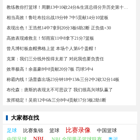
教练教你打篮球！周鹏13中10砍24分&生涯总得分升历史第十三！
相当高效！鲁吐布拉出战19分钟 7中5贡献14分10篮板
表现出色！王浩然14中7拿到20分3板6助2断 正负值+30
高效表现难救主！邹雨宸11中8拿下21分7篮板
曾凡博钉板血帽弗格上篮 本场个人第6个盖帽！
克莱：我们三分线外投得太差了 对此我也要负责任
效率极高！余嘉豪8中8贡献20分7板 罚球5中4
称霸内线！汤普森出场23分钟18中13&三分2中2砍32分14板
布伦森：唐斯的表现太不可思议了 我们很高兴球队赢了
发挥稳定！吴前12中6&三分8中4贡献17分3板2助1断
大家都在找
比赛录像
足球
比赛集锦
篮球
中国篮球
NBL
中国足球
NBL全国男子篮球联赛
奥运