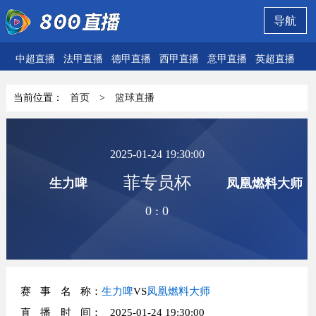
导航
中超直播
法甲直播
德甲直播
西甲直播
意甲直播
英超直播
欧
当前位置：
首页
>
篮球直播
2025-01-24 19:30:00
菲专员杯
生力啤
凤凰燃料大师
0
:
0
赛事名称
：
生力啤
VS
凤凰燃料大师
直播时间
： 2025-01-24 19:30:00