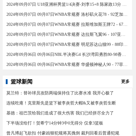
2024年09月07日 U18亚洲杯男篮1/4决赛-刘李15+8 陈家政13分 中国46分大胜印度
2024年09月07日 09月07日WNBA常规赛 洛杉矶火花78 - 92芝加哥天空 全场集锦
2024年09月07日 09月07日WNBA常规赛 拉斯维加斯王牌72 - 67康涅狄格太阳 集锦
2024年09月07日 09月07日WNBA常规赛 达拉斯飞翼96 - 107亚特兰大梦想 全场集锦
2024年09月07日 09月07日WNBA常规赛 明尼苏达山猫99 - 88印第安纳狂热 全场集锦
2024年09月06日 09月06日NBL半决赛G4 长沙湾田勇胜80-98香港金牛 全场集锦
2024年09月06日 09月06日WNBA常规赛 华盛顿神秘人90 - 77菲尼克斯水星 全场集锦
篮球新闻
更多
莫兰特：替补球员攻防两端保持住了比赛水准 我开心极了
连续吃瘪！克里斯先是篮下被李炎哲大帽&又被李炎哲生断
基德：祖巴茨给我们造成了很大伤害 我们已经拼尽全力了
下半场没给打！贺希宁14分钟3中0无得分 仅拿3篮板
曾凡博起飞欲扣 付豪凶狠犯规将其拽倒 裁判回看后普通犯规