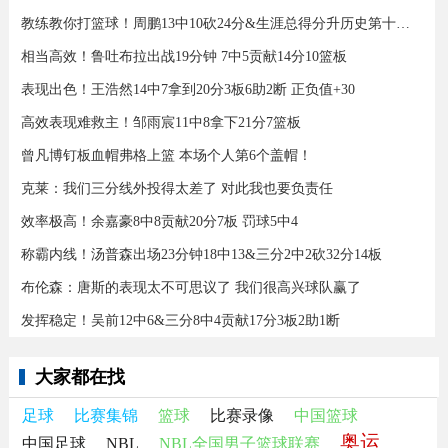
教练教你打篮球！周鹏13中10砍24分&生涯总得分升历史第十三！
相当高效！鲁吐布拉出战19分钟 7中5贡献14分10篮板
表现出色！王浩然14中7拿到20分3板6助2断 正负值+30
高效表现难救主！邹雨宸11中8拿下21分7篮板
曾凡博钉板血帽弗格上篮 本场个人第6个盖帽！
克莱：我们三分线外投得太差了 对此我也要负责任
效率极高！余嘉豪8中8贡献20分7板 罚球5中4
称霸内线！汤普森出场23分钟18中13&三分2中2砍32分14板
布伦森：唐斯的表现太不可思议了 我们很高兴球队赢了
发挥稳定！吴前12中6&三分8中4贡献17分3板2助1断
大家都在找
足球
比赛集锦
篮球
比赛录像
中国篮球
奥运
中国足球
NBL
NBL全国男子篮球联赛