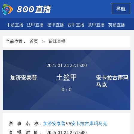
导航
中超直播
法甲直播
德甲直播
西甲直播
意甲直播
英超直播
欧
当前位置：
首页
>
篮球直播
2025-01-24 22:15:00
土篮甲
加济安泰普
安卡拉古库玛
马克
0
:
0
赛事名称
：
加济安泰普
VS
安卡拉古库玛马克
直播时间
： 2025-01-24 22:15:00