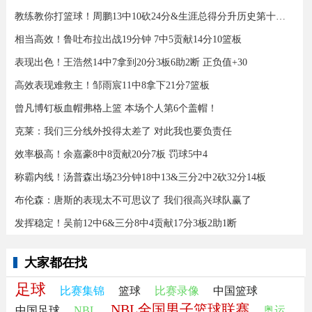
教练教你打篮球！周鹏13中10砍24分&生涯总得分升历史第十三！
相当高效！鲁吐布拉出战19分钟 7中5贡献14分10篮板
表现出色！王浩然14中7拿到20分3板6助2断 正负值+30
高效表现难救主！邹雨宸11中8拿下21分7篮板
曾凡博钉板血帽弗格上篮 本场个人第6个盖帽！
克莱：我们三分线外投得太差了 对此我也要负责任
效率极高！余嘉豪8中8贡献20分7板 罚球5中4
称霸内线！汤普森出场23分钟18中13&三分2中2砍32分14板
布伦森：唐斯的表现太不可思议了 我们很高兴球队赢了
发挥稳定！吴前12中6&三分8中4贡献17分3板2助1断
大家都在找
足球
比赛集锦
篮球
比赛录像
中国篮球
NBL全国男子篮球联赛
中国足球
NBL
奥运