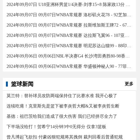
2024年09月07日 U18亚洲杯男篮1/4决赛-刘李15+8 陈家政13分 中国46分大胜印度
2024年09月07日 09月07日WNBA常规赛 洛杉矶火花78 - 92芝加哥天空 全场集锦
2024年09月07日 09月07日WNBA常规赛 拉斯维加斯王牌72 - 67康涅狄格太阳 集锦
2024年09月07日 09月07日WNBA常规赛 达拉斯飞翼96 - 107亚特兰大梦想 全场集锦
2024年09月07日 09月07日WNBA常规赛 明尼苏达山猫99 - 88印第安纳狂热 全场集锦
2024年09月06日 09月06日NBL半决赛G4 长沙湾田勇胜80-98香港金牛 全场集锦
2024年09月06日 09月06日WNBA常规赛 华盛顿神秘人90 - 77菲尼克斯水星 全场集锦
篮球新闻
更多
莫兰特：替补球员攻防两端保持住了比赛水准 我开心极了
连续吃瘪！克里斯先是篮下被李炎哲大帽&又被李炎哲生断
基德：祖巴茨给我们造成了很大伤害 我们已经拼尽全力了
下半场没给打！贺希宁14分钟3中0无得分 仅拿3篮板
曾凡博起飞欲扣 付豪凶狠犯规将其拽倒 裁判回看后普通犯规