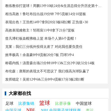
教练教你打篮球！周鹏13中10砍24分&生涯总得分升历史第十三！
相当高效！鲁吐布拉出战19分钟 7中5贡献14分10篮板
表现出色！王浩然14中7拿到20分3板6助2断 正负值+30
高效表现难救主！邹雨宸11中8拿下21分7篮板
曾凡博钉板血帽弗格上篮 本场个人第6个盖帽！
克莱：我们三分线外投得太差了 对此我也要负责任
效率极高！余嘉豪8中8贡献20分7板 罚球5中4
称霸内线！汤普森出场23分钟18中13&三分2中2砍32分14板
布伦森：唐斯的表现太不可思议了 我们很高兴球队赢了
发挥稳定！吴前12中6&三分8中4贡献17分3板2助1断
大家都在找
篮球
足球
比赛集锦
比赛录像
中国篮球
NBL
中国足球
NBL全国男子篮球联赛
奥运