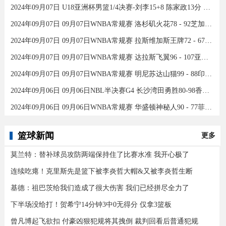
2024年09月07日 U18亚洲杯男篮1/4决赛-刘李15+8 陈家政13分 中国46分大胜印度
2024年09月07日 09月07日WNBA常规赛 洛杉矶火花78 - 92芝加哥天空 全场集锦
2024年09月07日 09月07日WNBA常规赛 拉斯维加斯王牌72 - 67康涅狄格太阳 集锦
2024年09月07日 09月07日WNBA常规赛 达拉斯飞翼96 - 107亚特兰大梦想 全场集锦
2024年09月07日 09月07日WNBA常规赛 明尼苏达山猫99 - 88印第安纳狂热 全场集锦
2024年09月06日 09月06日NBL半决赛G4 长沙湾田勇胜80-98香港金牛 全场集锦
2024年09月06日 09月06日WNBA常规赛 华盛顿神秘人90 - 77菲尼克斯水星 全场集锦
篮球新闻
更多
莫兰特：替补球员攻防两端保持住了比赛水准 我开心极了
连续吃瘪！克里斯先是篮下被李炎哲大帽&又被李炎哲生断
基德：祖巴茨给我们造成了很大伤害 我们已经拼尽全力了
下半场没给打！贺希宁14分钟3中0无得分 仅拿3篮板
曾凡博起飞欲扣 付豪凶狠犯规将其拽倒 裁判回看后普通犯规