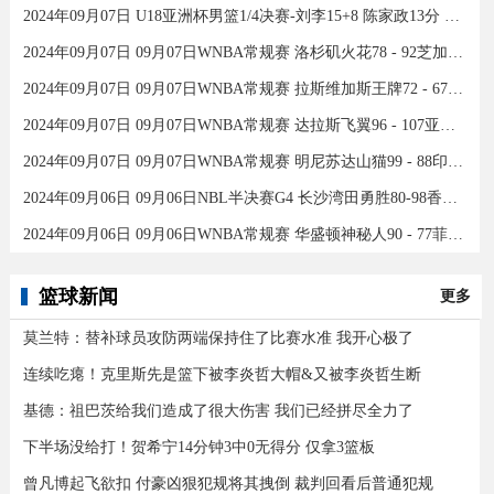
2024年09月07日 U18亚洲杯男篮1/4决赛-刘李15+8 陈家政13分 中国46分大胜印度
2024年09月07日 09月07日WNBA常规赛 洛杉矶火花78 - 92芝加哥天空 全场集锦
2024年09月07日 09月07日WNBA常规赛 拉斯维加斯王牌72 - 67康涅狄格太阳 集锦
2024年09月07日 09月07日WNBA常规赛 达拉斯飞翼96 - 107亚特兰大梦想 全场集锦
2024年09月07日 09月07日WNBA常规赛 明尼苏达山猫99 - 88印第安纳狂热 全场集锦
2024年09月06日 09月06日NBL半决赛G4 长沙湾田勇胜80-98香港金牛 全场集锦
2024年09月06日 09月06日WNBA常规赛 华盛顿神秘人90 - 77菲尼克斯水星 全场集锦
篮球新闻
更多
莫兰特：替补球员攻防两端保持住了比赛水准 我开心极了
连续吃瘪！克里斯先是篮下被李炎哲大帽&又被李炎哲生断
基德：祖巴茨给我们造成了很大伤害 我们已经拼尽全力了
下半场没给打！贺希宁14分钟3中0无得分 仅拿3篮板
曾凡博起飞欲扣 付豪凶狠犯规将其拽倒 裁判回看后普通犯规