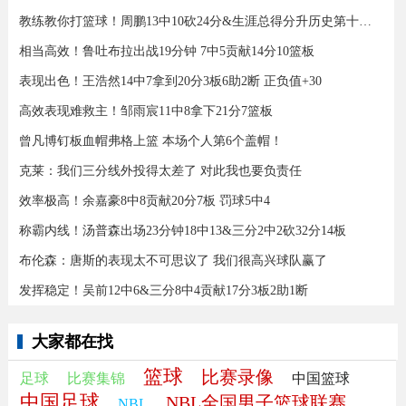
教练教你打篮球！周鹏13中10砍24分&生涯总得分升历史第十三！
相当高效！鲁吐布拉出战19分钟 7中5贡献14分10篮板
表现出色！王浩然14中7拿到20分3板6助2断 正负值+30
高效表现难救主！邹雨宸11中8拿下21分7篮板
曾凡博钉板血帽弗格上篮 本场个人第6个盖帽！
克莱：我们三分线外投得太差了 对此我也要负责任
效率极高！余嘉豪8中8贡献20分7板 罚球5中4
称霸内线！汤普森出场23分钟18中13&三分2中2砍32分14板
布伦森：唐斯的表现太不可思议了 我们很高兴球队赢了
发挥稳定！吴前12中6&三分8中4贡献17分3板2助1断
大家都在找
篮球
比赛录像
足球
比赛集锦
中国篮球
中国足球
NBL全国男子篮球联赛
NBL