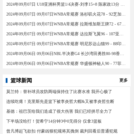
2024年09月07日 U18亚洲杯男篮1/4决赛-刘李15+8 陈家政13分 中国46分大胜印度
2024年09月07日 09月07日WNBA常规赛 洛杉矶火花78 - 92芝加哥天空 全场集锦
2024年09月07日 09月07日WNBA常规赛 拉斯维加斯王牌72 - 67康涅狄格太阳 集锦
2024年09月07日 09月07日WNBA常规赛 达拉斯飞翼96 - 107亚特兰大梦想 全场集锦
2024年09月07日 09月07日WNBA常规赛 明尼苏达山猫99 - 88印第安纳狂热 全场集锦
2024年09月06日 09月06日NBL半决赛G4 长沙湾田勇胜80-98香港金牛 全场集锦
2024年09月06日 09月06日WNBA常规赛 华盛顿神秘人90 - 77菲尼克斯水星 全场集锦
篮球新闻
更多
莫兰特：替补球员攻防两端保持住了比赛水准 我开心极了
连续吃瘪！克里斯先是篮下被李炎哲大帽&又被李炎哲生断
基德：祖巴茨给我们造成了很大伤害 我们已经拼尽全力了
下半场没给打！贺希宁14分钟3中0无得分 仅拿3篮板
曾凡博起飞欲扣 付豪凶狠犯规将其拽倒 裁判回看后普通犯规