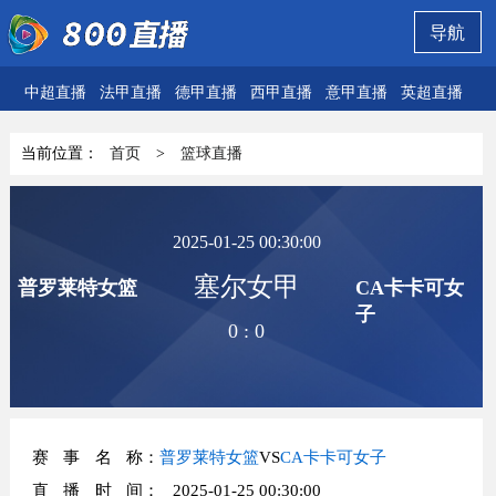
导航
中超直播
法甲直播
德甲直播
西甲直播
意甲直播
英超直播
欧
当前位置：
首页
>
篮球直播
2025-01-25 00:30:00
塞尔女甲
普罗莱特女篮
CA卡卡可女
子
0
:
0
赛事名称
：
普罗莱特女篮
VS
CA卡卡可女子
直播时间
： 2025-01-25 00:30:00