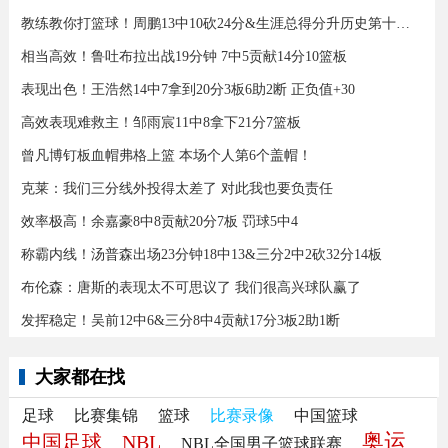
教练教你打篮球！周鹏13中10砍24分&生涯总得分升历史第十三！
相当高效！鲁吐布拉出战19分钟 7中5贡献14分10篮板
表现出色！王浩然14中7拿到20分3板6助2断 正负值+30
高效表现难救主！邹雨宸11中8拿下21分7篮板
曾凡博钉板血帽弗格上篮 本场个人第6个盖帽！
克莱：我们三分线外投得太差了 对此我也要负责任
效率极高！余嘉豪8中8贡献20分7板 罚球5中4
称霸内线！汤普森出场23分钟18中13&三分2中2砍32分14板
布伦森：唐斯的表现太不可思议了 我们很高兴球队赢了
发挥稳定！吴前12中6&三分8中4贡献17分3板2助1断
大家都在找
足球
比赛集锦
篮球
比赛录像
中国篮球
奥运
中国足球
NBL
NBL全国男子篮球联赛