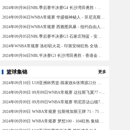
2024年09月06日NBL季后赛半决赛G4 长沙湾田勇胜 - 香港金牛 全场录像
2024年09月06日WNBA常规赛 华盛顿神秘人 - 菲尼克斯水星 全场录像
2024年09月06日WNBA常规赛 西雅图风暴 - 纽约自由人 全场录像
2024年09月05日NBL季后赛半决赛G3 石家庄翔蓝 - 安徽文一 全场录像
2024年WNBA常规赛 洛杉矶火花 - 印第安纳狂热 全场录像
2024年09月04日NBL半决赛G3 长沙湾田勇胜 - 香港金牛 全场录像
篮球集锦
更多
2024年09月10日 U18亚洲杯男篮-陈家政&张博源22分 中国21分大胜约旦夺季军！
2024年09月09日 09月09日WNBA常规赛 达拉斯飞翼77 - 92芝加哥天空 全场集锦
2024年09月09日 09月09日WNBA常规赛 明尼苏达山猫78 - 71华盛顿神秘人 全场集锦
2024年09月09日 WNBA常规赛 拉斯维加斯王牌 71 - 75 纽约自由人 全场集锦
2024年09月09日 WNBA常规赛 梦想100 - 104狂热 集锦！克拉克26分12助