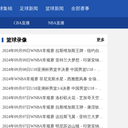
球集锦
足球新闻
篮球新闻
全部赛事
CBA直播
NBA直播
篮球录像
更多
2024年09月09日WNBA常规赛 拉斯维加斯王牌 - 纽约自由人 全场录像
2024年09月09日WNBA常规赛 亚特兰大梦想 - 印第安纳狂热 录像
2024年09月08日U18亚洲杯男篮半决赛 中国男篮U18 - 新西兰男篮U18 录像
2024年WNBA常规赛 菲尼克斯水星 - 西雅图风暴 全场录像
2024年09月07日U18亚洲杯男篮1/4决赛 中国男篮U18 - 印度男篮U18 录像
2024年09月07日WNBA常规赛 洛杉矶火花 - 芝加哥天空 全场录像
2024年09月07日WNBA常规赛 拉斯维加斯王牌 - 康涅狄格太阳 全场录像
2024年09月07日WNBA常规赛 达拉斯飞翼 - 亚特兰大梦想 全场录像
2024年09月07日WNBA常规赛 明尼苏达山猫 - 印第安纳狂热 全场录像