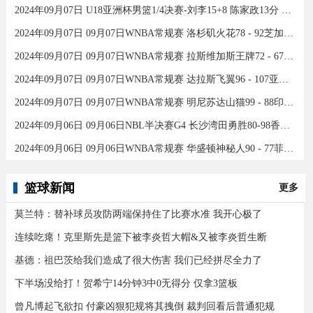
2024年09月07日 U18亚洲杯男篮1/4决赛-刘李15+8 陈家政13分 中国46分大胜印度
2024年09月07日 09月07日WNBA常规赛 洛杉矶火花78 - 92芝加哥天空 全场集锦
2024年09月07日 09月07日WNBA常规赛 拉斯维加斯王牌72 - 67康涅狄格太阳 集锦
2024年09月07日 09月07日WNBA常规赛 达拉斯飞翼96 - 107亚特兰大梦想 全场集锦
2024年09月07日 09月07日WNBA常规赛 明尼苏达山猫99 - 88印第安纳狂热 全场集锦
2024年09月06日 09月06日NBL半决赛G4 长沙湾田勇胜80-98香港金牛 全场集锦
2024年09月06日 09月06日WNBA常规赛 华盛顿神秘人90 - 77菲尼克斯水星 全场集锦
篮球新闻
更多
莫兰特：替补球员攻防两端保持住了比赛水准 我开心极了
连续吃瘪！克里斯先是篮下被李炎哲大帽&又被李炎哲生断
基德：祖巴茨给我们造成了很大伤害 我们已经拼尽全力了
下半场没给打！贺希宁14分钟3中0无得分 仅拿3篮板
曾凡博起飞欲扣 付豪凶狠犯规将其拽倒 裁判回看后普通犯规