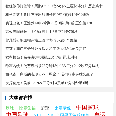
教练教你打篮球！周鹏13中10砍24分&生涯总得分升历史第十三！
相当高效！鲁吐布拉出战19分钟 7中5贡献14分10篮板
表现出色！王浩然14中7拿到20分3板6助2断 正负值+30
高效表现难救主！邹雨宸11中8拿下21分7篮板
曾凡博钉板血帽弗格上篮 本场个人第6个盖帽！
克莱：我们三分线外投得太差了 对此我也要负责任
效率极高！余嘉豪8中8贡献20分7板 罚球5中4
称霸内线！汤普森出场23分钟18中13&三分2中2砍32分14板
布伦森：唐斯的表现太不可思议了 我们很高兴球队赢了
发挥稳定！吴前12中6&三分8中4贡献17分3板2助1断
大家都在找
中国篮球
足球
比赛集锦
篮球
比赛录像
中国足球
奥运
NBL
NBL全国男子篮球联赛