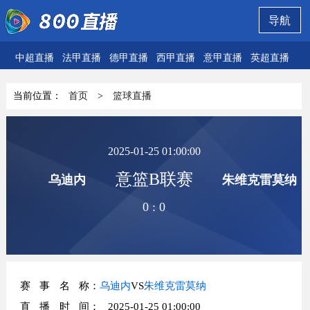
导航
中超直播
法甲直播
德甲直播
西甲直播
意甲直播
英超直播
欧
当前位置：
首页
>
篮球直播
2025-01-25 01:00:00
意篮B联赛
乌迪内
朱维克雷莫纳
0
:
0
赛事名称
：
乌迪内
VS
朱维克雷莫纳
直播时间
： 2025-01-25 01:00:00