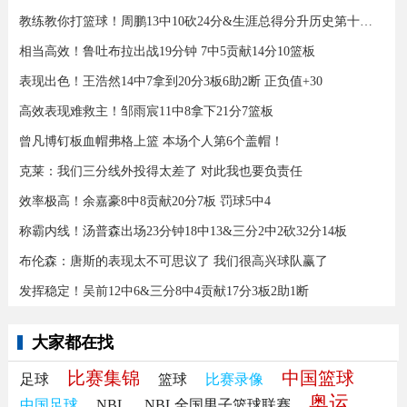
教练教你打篮球！周鹏13中10砍24分&生涯总得分升历史第十三！
相当高效！鲁吐布拉出战19分钟 7中5贡献14分10篮板
表现出色！王浩然14中7拿到20分3板6助2断 正负值+30
高效表现难救主！邹雨宸11中8拿下21分7篮板
曾凡博钉板血帽弗格上篮 本场个人第6个盖帽！
克莱：我们三分线外投得太差了 对此我也要负责任
效率极高！余嘉豪8中8贡献20分7板 罚球5中4
称霸内线！汤普森出场23分钟18中13&三分2中2砍32分14板
布伦森：唐斯的表现太不可思议了 我们很高兴球队赢了
发挥稳定！吴前12中6&三分8中4贡献17分3板2助1断
大家都在找
比赛集锦
中国篮球
足球
篮球
比赛录像
奥运
中国足球
NBL
NBL全国男子篮球联赛