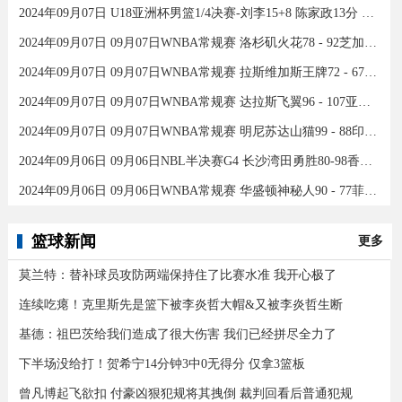
2024年09月07日 U18亚洲杯男篮1/4决赛-刘李15+8 陈家政13分 中国46分大胜印度
2024年09月07日 09月07日WNBA常规赛 洛杉矶火花78 - 92芝加哥天空 全场集锦
2024年09月07日 09月07日WNBA常规赛 拉斯维加斯王牌72 - 67康涅狄格太阳 集锦
2024年09月07日 09月07日WNBA常规赛 达拉斯飞翼96 - 107亚特兰大梦想 全场集锦
2024年09月07日 09月07日WNBA常规赛 明尼苏达山猫99 - 88印第安纳狂热 全场集锦
2024年09月06日 09月06日NBL半决赛G4 长沙湾田勇胜80-98香港金牛 全场集锦
2024年09月06日 09月06日WNBA常规赛 华盛顿神秘人90 - 77菲尼克斯水星 全场集锦
篮球新闻
更多
莫兰特：替补球员攻防两端保持住了比赛水准 我开心极了
连续吃瘪！克里斯先是篮下被李炎哲大帽&又被李炎哲生断
基德：祖巴茨给我们造成了很大伤害 我们已经拼尽全力了
下半场没给打！贺希宁14分钟3中0无得分 仅拿3篮板
曾凡博起飞欲扣 付豪凶狠犯规将其拽倒 裁判回看后普通犯规