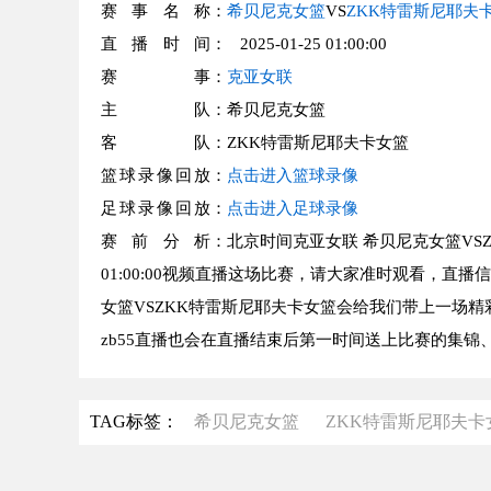
赛事名称
：
希贝尼克女篮
VS
ZKK特雷斯尼耶夫
直播时间
： 2025-01-25 01:00:00
赛事
：
克亚女联
主队
：希贝尼克女篮
客队
：ZKK特雷斯尼耶夫卡女篮
篮球录像回放
：
点击进入篮球录像
足球录像回放
：
点击进入足球录像
赛前分析
：北京时间克亚女联 希贝尼克女篮VS
01:00:00视频直播这场比赛，请大家准时观看，直
女篮VSZKK特雷斯尼耶夫卡女篮会给我们带上一场
zb55直播也会在直播结束后第一时间送上比赛的集锦
TAG标签：
希贝尼克女篮
ZKK特雷斯尼耶夫卡