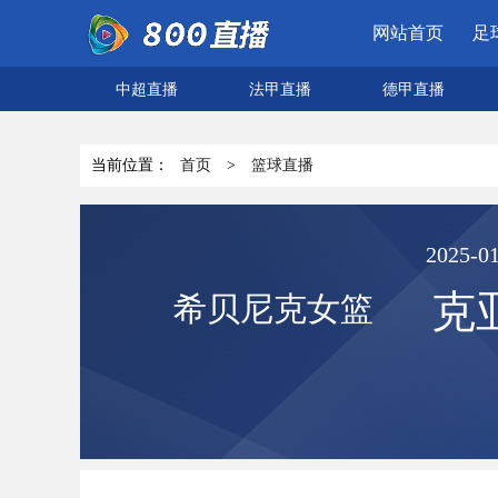
网站首页
足
中超直播
法甲直播
德甲直播
当前位置：
首页
>
篮球直播
2025-01
克
希贝尼克女篮