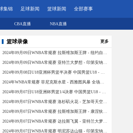
球集锦
足球新闻
篮球新闻
全部赛事
CBA直播
NBA直播
篮球录像
更多
2024年09月09日WNBA常规赛 拉斯维加斯王牌 - 纽约自由人 全场录像
2024年09月09日WNBA常规赛 亚特兰大梦想 - 印第安纳狂热 录像
2024年09月08日U18亚洲杯男篮半决赛 中国男篮U18 - 新西兰男篮U18 录像
2024年WNBA常规赛 菲尼克斯水星 - 西雅图风暴 全场录像
2024年09月07日U18亚洲杯男篮1/4决赛 中国男篮U18 - 印度男篮U18 录像
2024年09月07日WNBA常规赛 洛杉矶火花 - 芝加哥天空 全场录像
2024年09月07日WNBA常规赛 拉斯维加斯王牌 - 康涅狄格太阳 全场录像
2024年09月07日WNBA常规赛 达拉斯飞翼 - 亚特兰大梦想 全场录像
2024年09月07日WNBA常规赛 明尼苏达山猫 - 印第安纳狂热 全场录像