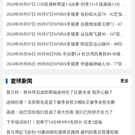
2024年09月07日 U18亚洲杯男篮1/4决赛-刘李15+8 陈家政13分 中国46分大胜印度
2024年09月07日 09月07日WNBA常规赛 洛杉矶火花78 - 92芝加哥天空 全场集锦
2024年09月07日 09月07日WNBA常规赛 拉斯维加斯王牌72 - 67康涅狄格太阳 集锦
2024年09月07日 09月07日WNBA常规赛 达拉斯飞翼96 - 107亚特兰大梦想 全场集锦
2024年09月07日 09月07日WNBA常规赛 明尼苏达山猫99 - 88印第安纳狂热 全场集锦
2024年09月06日 09月06日NBL半决赛G4 长沙湾田勇胜80-98香港金牛 全场集锦
2024年09月06日 09月06日WNBA常规赛 华盛顿神秘人90 - 77菲尼克斯水星 全场集锦
篮球新闻
更多
莫兰特：替补球员攻防两端保持住了比赛水准 我开心极了
连续吃瘪！克里斯先是篮下被李炎哲大帽&又被李炎哲生断
基德：祖巴茨给我们造成了很大伤害 我们已经拼尽全力了
下半场没给打！贺希宁14分钟3中0无得分 仅拿3篮板
曾凡博起飞欲扣 付豪凶狠犯规将其拽倒 裁判回看后普通犯规