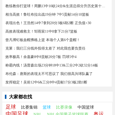
教练教你打篮球！周鹏13中10砍24分&生涯总得分升历史第十三！
相当高效！鲁吐布拉出战19分钟 7中5贡献14分10篮板
表现出色！王浩然14中7拿到20分3板6助2断 正负值+30
高效表现难救主！邹雨宸11中8拿下21分7篮板
曾凡博钉板血帽弗格上篮 本场个人第6个盖帽！
克莱：我们三分线外投得太差了 对此我也要负责任
效率极高！余嘉豪8中8贡献20分7板 罚球5中4
称霸内线！汤普森出场23分钟18中13&三分2中2砍32分14板
布伦森：唐斯的表现太不可思议了 我们很高兴球队赢了
发挥稳定！吴前12中6&三分8中4贡献17分3板2助1断
大家都在找
足球
比赛集锦
篮球
比赛录像
中国篮球
中国足球
奥运
NBL
NBL全国男子篮球联赛