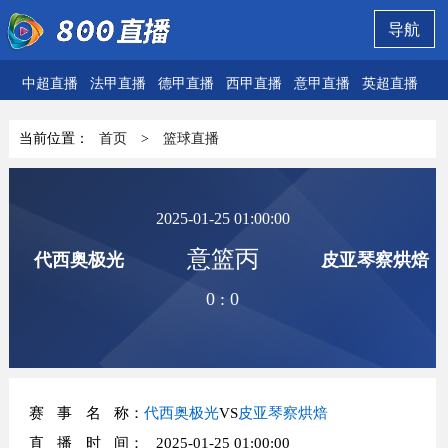
导航
中超直播
法甲直播
德甲直播
西甲直播
意甲直播
英超直播
欧
当前位置：
首页
>
篮球直播
2025-01-25 01:00:00
意篮丙
代西奥极光
皮亚琴察烘焙
0
:
0
赛事名称
：
代西奥极光
VS
皮亚琴察烘焙
直播时间
： 2025-01-25 01:00:00