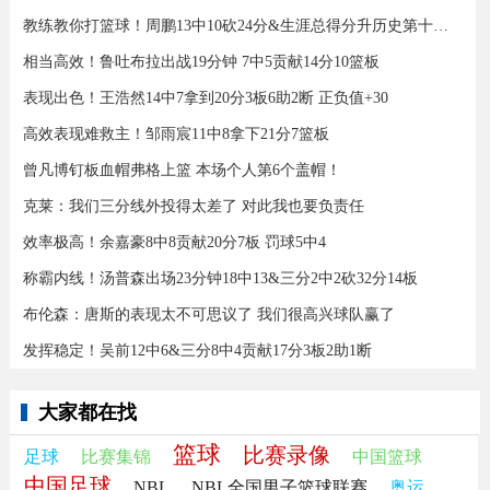
教练教你打篮球！周鹏13中10砍24分&生涯总得分升历史第十三！
相当高效！鲁吐布拉出战19分钟 7中5贡献14分10篮板
表现出色！王浩然14中7拿到20分3板6助2断 正负值+30
高效表现难救主！邹雨宸11中8拿下21分7篮板
曾凡博钉板血帽弗格上篮 本场个人第6个盖帽！
克莱：我们三分线外投得太差了 对此我也要负责任
效率极高！余嘉豪8中8贡献20分7板 罚球5中4
称霸内线！汤普森出场23分钟18中13&三分2中2砍32分14板
布伦森：唐斯的表现太不可思议了 我们很高兴球队赢了
发挥稳定！吴前12中6&三分8中4贡献17分3板2助1断
大家都在找
篮球
比赛录像
足球
比赛集锦
中国篮球
中国足球
NBL
NBL全国男子篮球联赛
奥运