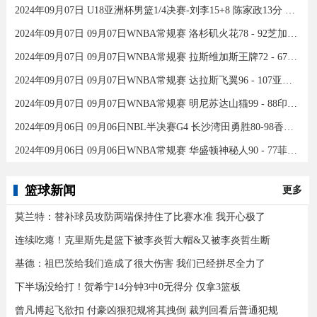
2024年09月07日 U18亚洲杯男篮1/4决赛-刘李15+8 陈家政13分 中国46分大胜印度
2024年09月07日 09月07日WNBA常规赛 洛杉矶火花78 - 92芝加哥天空 全场集锦
2024年09月07日 09月07日WNBA常规赛 拉斯维加斯王牌72 - 67康涅狄格太阳 集锦
2024年09月07日 09月07日WNBA常规赛 达拉斯飞翼96 - 107亚特兰大梦想 全场集锦
2024年09月07日 09月07日WNBA常规赛 明尼苏达山猫99 - 88印第安纳狂热 全场集锦
2024年09月06日 09月06日NBL半决赛G4 长沙湾田勇胜80-98香港金牛 全场集锦
2024年09月06日 09月06日WNBA常规赛 华盛顿神秘人90 - 77菲尼克斯水星 全场集锦
篮球新闻
更多
莫兰特：替补球员攻防两端保持住了比赛水准 我开心极了
连续吃瘪！克里斯先是篮下被李炎哲大帽&又被李炎哲生断
基德：祖巴茨给我们造成了很大伤害 我们已经拼尽全力了
下半场没给打！贺希宁14分钟3中0无得分 仅拿3篮板
曾凡博起飞欲扣 付豪凶狠犯规将其拽倒 裁判回看后普通犯规